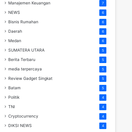
Manajemen Keuangan
7
NEWS
6
Bisnis Rumahan
6
Daerah
6
Medan
6
SUMATERA UTARA
5
Berita Terbaru
5
media terpercaya
5
Review Gadget Singkat
5
Batam
5
Politik
4
TNI
4
Cryptocurrency
4
DIKSI NEWS
4