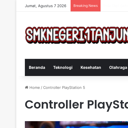
Jumat, Agustus 7 2026
Breaking News
Cara Efektif 
Beranda
Teknologi
Kesehatan
Olahraga
Home
/
Controller PlayStation 5
Controller PlaySt