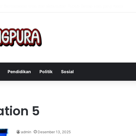
Mengatasi Gejala Post Power Syndrome Setelah Pensiun Kerja
Pendidikan
Politik
Sosial
ation 5
admin
Desember 13, 2025