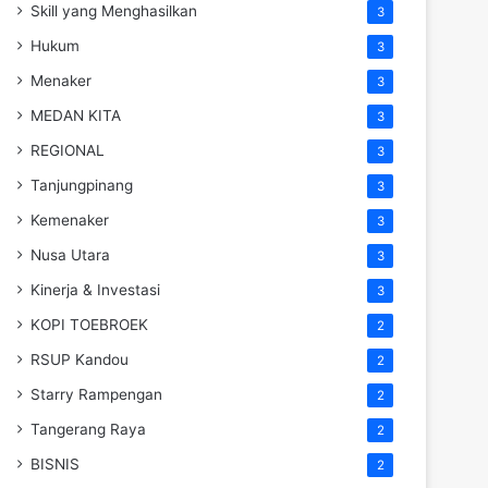
Skill yang Menghasilkan
3
Hukum
3
Menaker
3
MEDAN KITA
3
REGIONAL
3
Tanjungpinang
3
Kemenaker
3
Nusa Utara
3
Kinerja & Investasi
3
KOPI TOEBROEK
2
RSUP Kandou
2
Starry Rampengan
2
Tangerang Raya
2
BISNIS
2