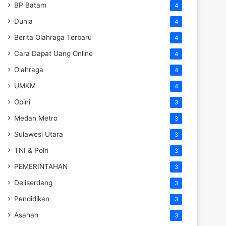
BP Batam
4
Dunia
4
Berita Olahraga Terbaru
4
Cara Dapat Uang Online
4
Olahraga
4
UMKM
4
Opini
3
Medan Metro
3
Sulawesi Utara
3
TNI & Polri
3
PEMERINTAHAN
3
Deliserdang
3
Pendidikan
3
Asahan
3