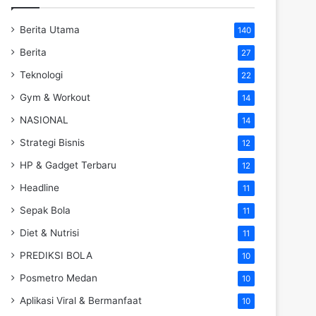
Berita Utama
140
Berita
27
Teknologi
22
Gym & Workout
14
NASIONAL
14
Strategi Bisnis
12
HP & Gadget Terbaru
12
Headline
11
Sepak Bola
11
Diet & Nutrisi
11
PREDIKSI BOLA
10
Posmetro Medan
10
Aplikasi Viral & Bermanfaat
10