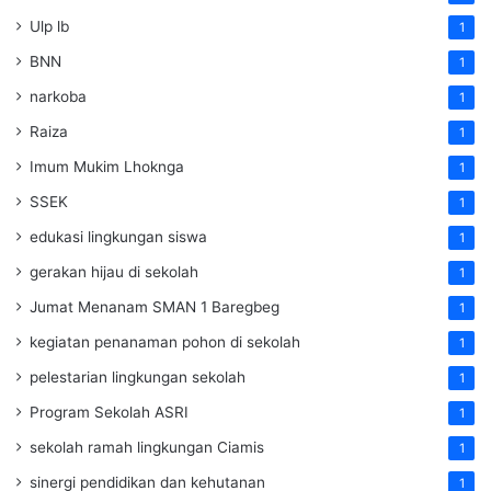
Ulp lb
1
BNN
1
narkoba
1
Raiza
1
Imum Mukim Lhoknga
1
SSEK
1
edukasi lingkungan siswa
1
gerakan hijau di sekolah
1
Jumat Menanam SMAN 1 Baregbeg
1
kegiatan penanaman pohon di sekolah
1
pelestarian lingkungan sekolah
1
Program Sekolah ASRI
1
sekolah ramah lingkungan Ciamis
1
sinergi pendidikan dan kehutanan
1