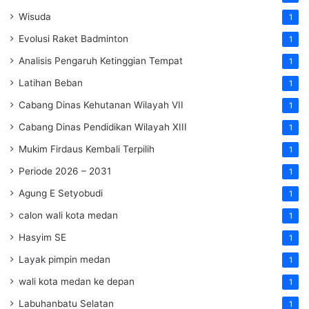
Wisuda
1
Evolusi Raket Badminton
1
Analisis Pengaruh Ketinggian Tempat
1
Latihan Beban
1
Cabang Dinas Kehutanan Wilayah VII
1
Cabang Dinas Pendidikan Wilayah XIII
1
Mukim Firdaus Kembali Terpilih
1
Periode 2026 – 2031
1
Agung E Setyobudi
1
calon wali kota medan
1
Hasyim SE
1
Layak pimpin medan
1
wali kota medan ke depan
1
Labuhanbatu Selatan
1