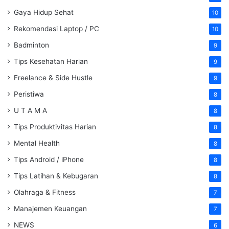
Gaya Hidup Sehat
10
Rekomendasi Laptop / PC
10
Badminton
9
Tips Kesehatan Harian
9
Freelance & Side Hustle
9
Peristiwa
8
U T A M A
8
Tips Produktivitas Harian
8
Mental Health
8
Tips Android / iPhone
8
Tips Latihan & Kebugaran
8
Olahraga & Fitness
7
Manajemen Keuangan
7
NEWS
6