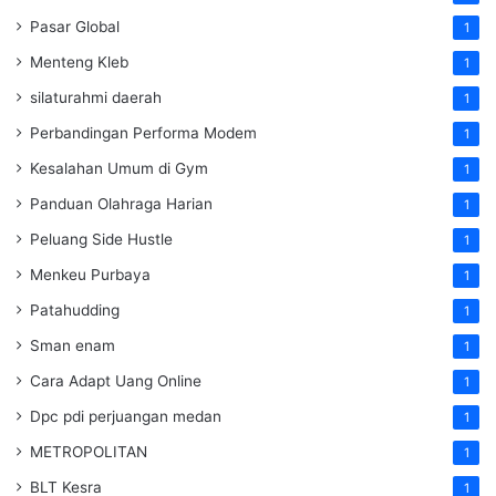
Pasar Global
1
Menteng Kleb
1
silaturahmi daerah
1
Perbandingan Performa Modem
1
Kesalahan Umum di Gym
1
Panduan Olahraga Harian
1
Peluang Side Hustle
1
Menkeu Purbaya
1
Patahudding
1
Sman enam
1
Cara Adapt Uang Online
1
Dpc pdi perjuangan medan
1
METROPOLITAN
1
BLT Kesra
1