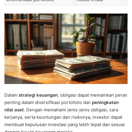
Dalam
strategi keuangan
, obligasi dapat memainkan peran
penting dalam diversifikasi portofolio dan
peningkatan
nilai aset
. Dengan memahami jenis-jenis obligasi, cara
kerjanya, serta keuntungan dan risikonya, investor dapat
membuat keputusan investasi yang lebih tepat dan sesuai
dengan tujuan keuangan mereka.