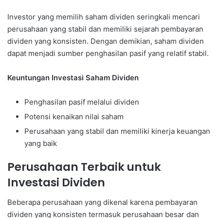
Investor yang memilih saham dividen seringkali mencari
perusahaan yang stabil dan memiliki sejarah pembayaran
dividen yang konsisten. Dengan demikian, saham dividen
dapat menjadi sumber penghasilan pasif yang relatif stabil.
Keuntungan Investasi Saham Dividen
Penghasilan pasif melalui dividen
Potensi kenaikan nilai saham
Perusahaan yang stabil dan memiliki kinerja keuangan
yang baik
Perusahaan Terbaik untuk
Investasi Dividen
Beberapa perusahaan yang dikenal karena pembayaran
dividen yang konsisten termasuk perusahaan besar dan