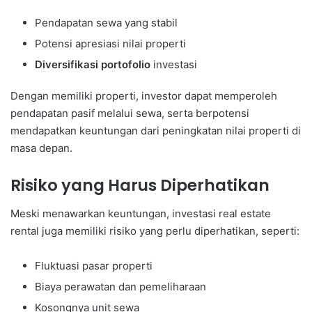
Pendapatan sewa yang stabil
Potensi apresiasi nilai properti
Diversifikasi portofolio
investasi
Dengan memiliki properti, investor dapat memperoleh
pendapatan pasif melalui sewa, serta berpotensi
mendapatkan keuntungan dari peningkatan nilai properti di
masa depan.
Risiko yang Harus Diperhatikan
Meski menawarkan keuntungan, investasi real estate
rental juga memiliki risiko yang perlu diperhatikan, seperti:
Fluktuasi pasar properti
Biaya perawatan dan pemeliharaan
Kosongnya unit sewa