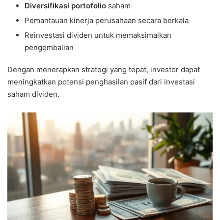
Diversifikasi portofolio
saham
Pemantauan kinerja perusahaan secara berkala
Reinvestasi dividen untuk memaksimalkan
pengembalian
Dengan menerapkan strategi yang tepat, investor dapat
meningkatkan potensi penghasilan pasif dari investasi
saham dividen.