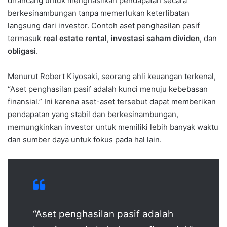
dirancang untuk menghasilkan pendapatan secara
berkesinambungan tanpa memerlukan keterlibatan
langsung dari investor. Contoh aset penghasilan pasif
termasuk
real estate rental
,
investasi saham dividen
, dan
obligasi
.
Menurut Robert Kiyosaki, seorang ahli keuangan terkenal,
“Aset penghasilan pasif adalah kunci menuju kebebasan
finansial.” Ini karena aset-aset tersebut dapat memberikan
pendapatan yang stabil dan berkesinambungan,
memungkinkan investor untuk memiliki lebih banyak waktu
dan sumber daya untuk fokus pada hal lain.
“Aset penghasilan pasif adalah