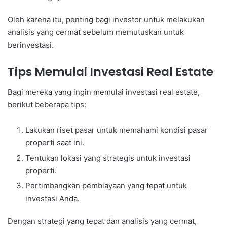
Oleh karena itu, penting bagi investor untuk melakukan
analisis yang cermat sebelum memutuskan untuk
berinvestasi.
Tips Memulai Investasi Real Estate
Bagi mereka yang ingin memulai investasi real estate,
berikut beberapa tips:
Lakukan riset pasar untuk memahami kondisi pasar
properti saat ini.
Tentukan lokasi yang strategis untuk investasi
properti.
Pertimbangkan pembiayaan yang tepat untuk
investasi Anda.
Dengan strategi yang tepat dan analisis yang cermat,