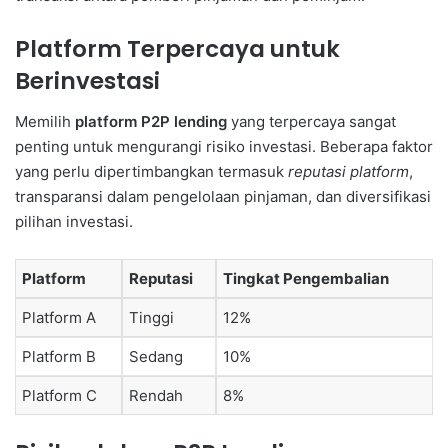
Platform Terpercaya untuk
Berinvestasi
Memilih
platform P2P lending
yang terpercaya sangat
penting untuk mengurangi risiko investasi. Beberapa faktor
yang perlu dipertimbangkan termasuk
reputasi platform
,
transparansi dalam pengelolaan pinjaman, dan diversifikasi
pilihan investasi.
Platform
Reputasi
Tingkat Pengembalian
Platform A
Tinggi
12%
Platform B
Sedang
10%
Platform C
Rendah
8%