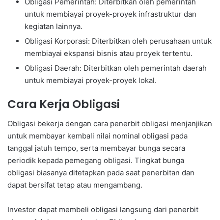
Obligasi Pemerintah: Diterbitkan oleh pemerintah
untuk membiayai proyek-proyek infrastruktur dan
kegiatan lainnya.
Obligasi Korporasi: Diterbitkan oleh perusahaan untuk
membiayai ekspansi bisnis atau proyek tertentu.
Obligasi Daerah: Diterbitkan oleh pemerintah daerah
untuk membiayai proyek-proyek lokal.
Cara Kerja Obligasi
Obligasi bekerja dengan cara penerbit obligasi menjanjikan
untuk membayar kembali nilai nominal obligasi pada
tanggal jatuh tempo, serta membayar bunga secara
periodik kepada pemegang obligasi. Tingkat bunga
obligasi biasanya ditetapkan pada saat penerbitan dan
dapat bersifat tetap atau mengambang.
Investor dapat membeli obligasi langsung dari penerbit