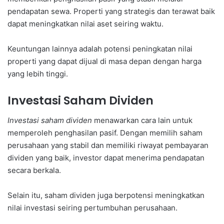
pendapatan sewa. Properti yang strategis dan terawat baik
dapat meningkatkan nilai aset seiring waktu.
Keuntungan lainnya adalah potensi peningkatan nilai
properti yang dapat dijual di masa depan dengan harga
yang lebih tinggi.
Investasi Saham Dividen
Investasi saham dividen
menawarkan cara lain untuk
memperoleh penghasilan pasif. Dengan memilih saham
perusahaan yang stabil dan memiliki riwayat pembayaran
dividen yang baik, investor dapat menerima pendapatan
secara berkala.
Selain itu, saham dividen juga berpotensi meningkatkan
nilai investasi seiring pertumbuhan perusahaan.