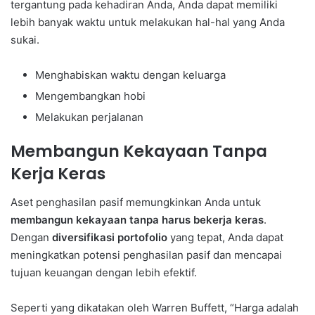
tergantung pada kehadiran Anda, Anda dapat memiliki
lebih banyak waktu untuk melakukan hal-hal yang Anda
sukai.
Menghabiskan waktu dengan keluarga
Mengembangkan hobi
Melakukan perjalanan
Membangun Kekayaan Tanpa
Kerja Keras
Aset penghasilan pasif memungkinkan Anda untuk
membangun kekayaan tanpa harus bekerja keras
.
Dengan
diversifikasi portofolio
yang tepat, Anda dapat
meningkatkan potensi penghasilan pasif dan mencapai
tujuan keuangan dengan lebih efektif.
Seperti yang dikatakan oleh Warren Buffett, “Harga adalah