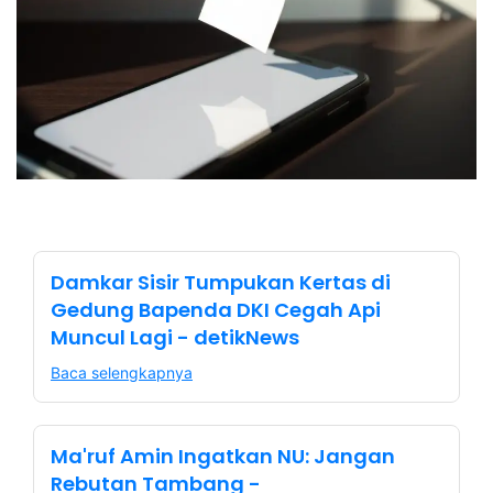
Damkar Sisir Tumpukan Kertas di
Gedung Bapenda DKI Cegah Api
Muncul Lagi - detikNews
Baca selengkapnya
Ma'ruf Amin Ingatkan NU: Jangan
Rebutan Tambang -