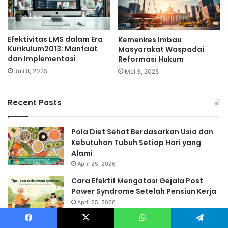
Efektivitas LMS dalam Era
Kemenkes Imbau
Kurikulum2013: Manfaat
Masyarakat Waspadai
dan Implementasi
Reformasi Hukum
Juli 8, 2025
Mei 3, 2025
Recent Posts
Pola Diet Sehat Berdasarkan Usia dan
Kebutuhan Tubuh Setiap Hari yang
Alami
April 25, 2026
Cara Efektif Mengatasi Gejala Post
Power Syndrome Setelah Pensiun Kerja
April 25, 2026
Olahraga Tanpa Alat untuk Menjaga
Facebook
X
WhatsApp
Telegram