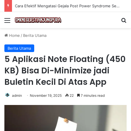
Cara Efektif Mengatasi Gejala Post Power Syndrome Setelah Pensiun Kerja
Menu
Se
Home
/
Berita Utama
Berita Utama
5 Aplikasi Note Floating (450
KB) Bisa Di-Minimize jadi
Buletin Kecil Di Atas App
admin
November 19, 2025
22
7 minutes read