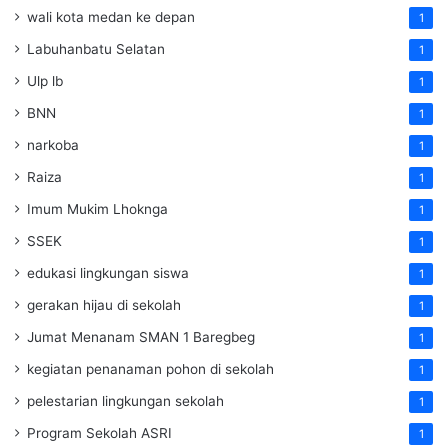
wali kota medan ke depan
1
Labuhanbatu Selatan
1
Ulp lb
1
BNN
1
narkoba
1
Raiza
1
Imum Mukim Lhoknga
1
SSEK
1
edukasi lingkungan siswa
1
gerakan hijau di sekolah
1
Jumat Menanam SMAN 1 Baregbeg
1
kegiatan penanaman pohon di sekolah
1
pelestarian lingkungan sekolah
1
Program Sekolah ASRI
1