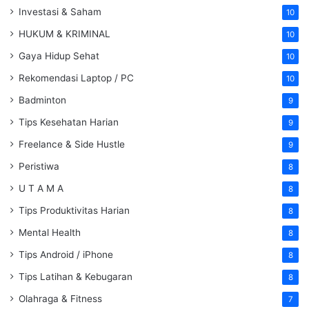
Investasi & Saham
10
HUKUM & KRIMINAL
10
Gaya Hidup Sehat
10
Rekomendasi Laptop / PC
10
Badminton
9
Tips Kesehatan Harian
9
Freelance & Side Hustle
9
Peristiwa
8
U T A M A
8
Tips Produktivitas Harian
8
Mental Health
8
Tips Android / iPhone
8
Tips Latihan & Kebugaran
8
Olahraga & Fitness
7