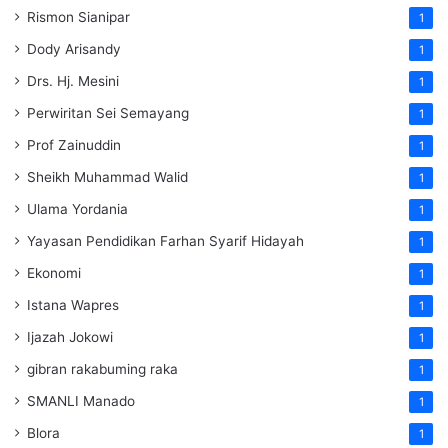
Rismon Sianipar
1
Dody Arisandy
1
Drs. Hj. Mesini
1
Perwiritan Sei Semayang
1
Prof Zainuddin
1
Sheikh Muhammad Walid
1
Ulama Yordania
1
Yayasan Pendidikan Farhan Syarif Hidayah
1
Ekonomi
1
Istana Wapres
1
Ijazah Jokowi
1
gibran rakabuming raka
1
SMANLI Manado
1
Blora
1