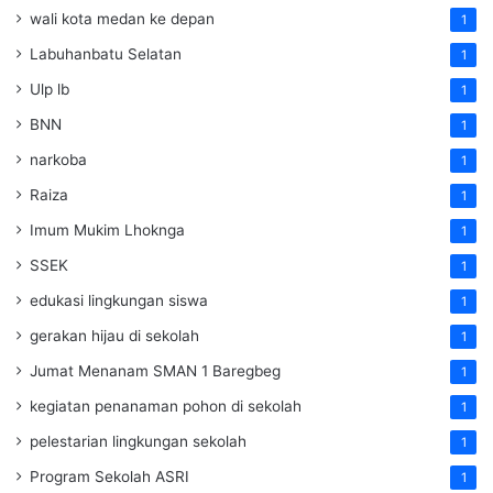
wali kota medan ke depan
1
Labuhanbatu Selatan
1
Ulp lb
1
BNN
1
narkoba
1
Raiza
1
Imum Mukim Lhoknga
1
SSEK
1
edukasi lingkungan siswa
1
gerakan hijau di sekolah
1
Jumat Menanam SMAN 1 Baregbeg
1
kegiatan penanaman pohon di sekolah
1
pelestarian lingkungan sekolah
1
Program Sekolah ASRI
1