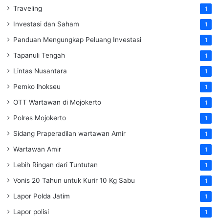
Traveling
1
Investasi dan Saham
1
Panduan Mengungkap Peluang Investasi
1
Tapanuli Tengah
1
Lintas Nusantara
1
Pemko lhokseu
1
OTT Wartawan di Mojokerto
1
Polres Mojokerto
1
Sidang Praperadilan wartawan Amir
1
Wartawan Amir
1
Lebih Ringan dari Tuntutan
1
Vonis 20 Tahun untuk Kurir 10 Kg Sabu
1
Lapor Polda Jatim
1
Lapor polisi
1