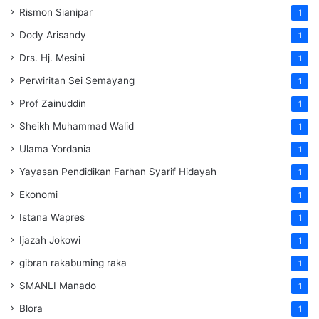
Rismon Sianipar
1
Dody Arisandy
1
Drs. Hj. Mesini
1
Perwiritan Sei Semayang
1
Prof Zainuddin
1
Sheikh Muhammad Walid
1
Ulama Yordania
1
Yayasan Pendidikan Farhan Syarif Hidayah
1
Ekonomi
1
Istana Wapres
1
Ijazah Jokowi
1
gibran rakabuming raka
1
SMANLI Manado
1
Blora
1