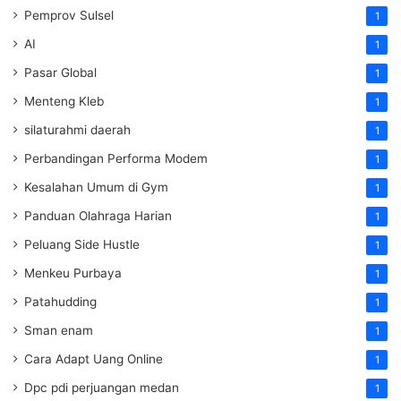
Pemprov Sulsel
1
AI
1
Pasar Global
1
Menteng Kleb
1
silaturahmi daerah
1
Perbandingan Performa Modem
1
Kesalahan Umum di Gym
1
Panduan Olahraga Harian
1
Peluang Side Hustle
1
Menkeu Purbaya
1
Patahudding
1
Sman enam
1
Cara Adapt Uang Online
1
Dpc pdi perjuangan medan
1