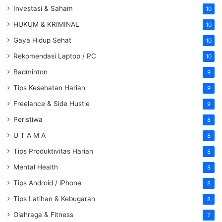
Investasi & Saham
10
HUKUM & KRIMINAL
10
Gaya Hidup Sehat
10
Rekomendasi Laptop / PC
10
Badminton
9
Tips Kesehatan Harian
9
Freelance & Side Hustle
9
Peristiwa
8
U T A M A
8
Tips Produktivitas Harian
8
Mental Health
8
Tips Android / iPhone
8
Tips Latihan & Kebugaran
8
Olahraga & Fitness
7