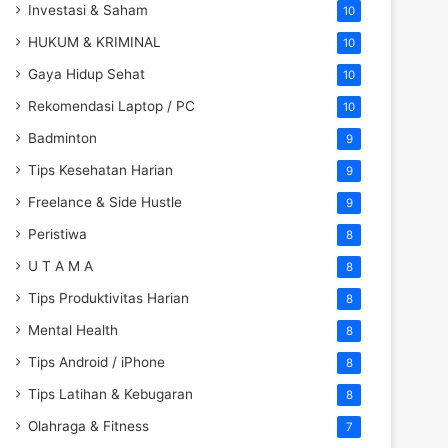
Investasi & Saham
10
HUKUM & KRIMINAL
10
Gaya Hidup Sehat
10
Rekomendasi Laptop / PC
10
Badminton
9
Tips Kesehatan Harian
9
Freelance & Side Hustle
9
Peristiwa
8
U T A M A
8
Tips Produktivitas Harian
8
Mental Health
8
Tips Android / iPhone
8
Tips Latihan & Kebugaran
8
Olahraga & Fitness
7