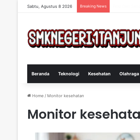
Sabtu, Agustus 8 2026
Breaking News
Cara Efektif 
Beranda
Teknologi
Kesehatan
Olahraga
Home
/
Monitor kesehatan
Monitor kesehat