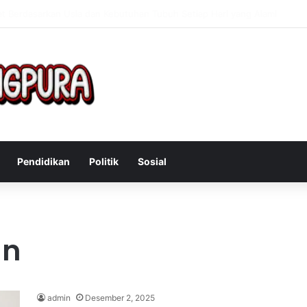
Mengatasi Gejala Post Power Syndrome Setelah Pensiun Kerja
Pendidikan
Politik
Sosial
an
admin
Desember 2, 2025