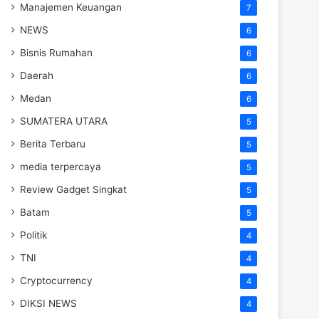
Manajemen Keuangan
7
NEWS
6
Bisnis Rumahan
6
Daerah
6
Medan
6
SUMATERA UTARA
5
Berita Terbaru
5
media terpercaya
5
Review Gadget Singkat
5
Batam
5
Politik
4
TNI
4
Cryptocurrency
4
DIKSI NEWS
4