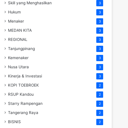
Skill yang Menghasilkan
3
Hukum
3
Menaker
3
MEDAN KITA
3
REGIONAL
3
Tanjungpinang
3
Kemenaker
3
Nusa Utara
3
Kinerja & Investasi
3
KOPI TOEBROEK
2
RSUP Kandou
2
Starry Rampengan
2
Tangerang Raya
2
BISNIS
2