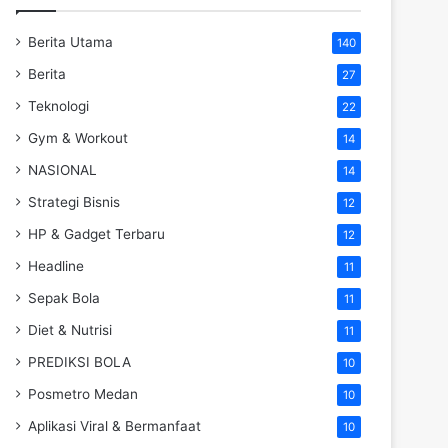
Berita Utama
140
Berita
27
Teknologi
22
Gym & Workout
14
NASIONAL
14
Strategi Bisnis
12
HP & Gadget Terbaru
12
Headline
11
Sepak Bola
11
Diet & Nutrisi
11
PREDIKSI BOLA
10
Posmetro Medan
10
Aplikasi Viral & Bermanfaat
10