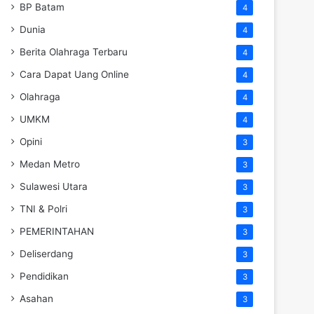
BP Batam
4
Dunia
4
Berita Olahraga Terbaru
4
Cara Dapat Uang Online
4
Olahraga
4
UMKM
4
Opini
3
Medan Metro
3
Sulawesi Utara
3
TNI & Polri
3
PEMERINTAHAN
3
Deliserdang
3
Pendidikan
3
Asahan
3