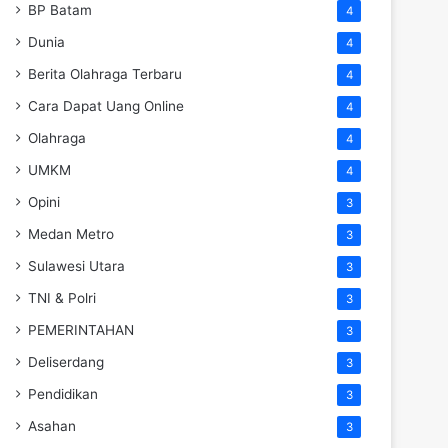
BP Batam
4
Dunia
4
Berita Olahraga Terbaru
4
Cara Dapat Uang Online
4
Olahraga
4
UMKM
4
Opini
3
Medan Metro
3
Sulawesi Utara
3
TNI & Polri
3
PEMERINTAHAN
3
Deliserdang
3
Pendidikan
3
Asahan
3