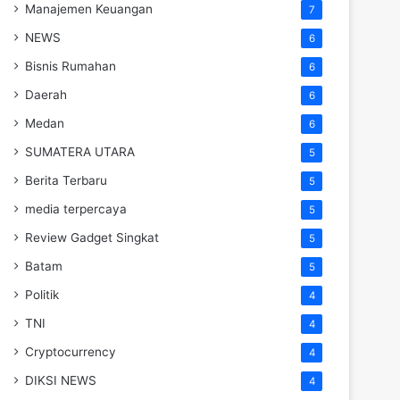
Manajemen Keuangan
7
NEWS
6
Bisnis Rumahan
6
Daerah
6
Medan
6
SUMATERA UTARA
5
Berita Terbaru
5
media terpercaya
5
Review Gadget Singkat
5
Batam
5
Politik
4
TNI
4
Cryptocurrency
4
DIKSI NEWS
4