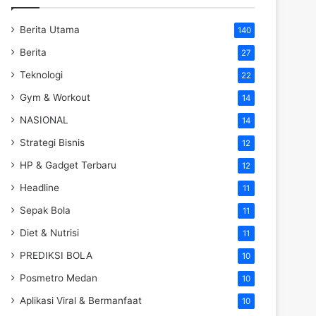
Berita Utama
140
Berita
27
Teknologi
22
Gym & Workout
14
NASIONAL
14
Strategi Bisnis
12
HP & Gadget Terbaru
12
Headline
11
Sepak Bola
11
Diet & Nutrisi
11
PREDIKSI BOLA
10
Posmetro Medan
10
Aplikasi Viral & Bermanfaat
10