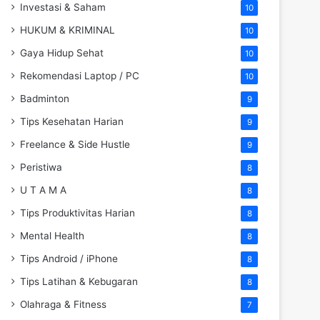
Investasi & Saham
10
HUKUM & KRIMINAL
10
Gaya Hidup Sehat
10
Rekomendasi Laptop / PC
10
Badminton
9
Tips Kesehatan Harian
9
Freelance & Side Hustle
9
Peristiwa
8
U T A M A
8
Tips Produktivitas Harian
8
Mental Health
8
Tips Android / iPhone
8
Tips Latihan & Kebugaran
8
Olahraga & Fitness
7