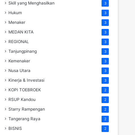
Skill yang Menghasilkan
3
Hukum
3
Menaker
3
MEDAN KITA
3
REGIONAL
3
Tanjungpinang
3
Kemenaker
3
Nusa Utara
3
Kinerja & Investasi
3
KOPI TOEBROEK
2
RSUP Kandou
2
Starry Rampengan
2
Tangerang Raya
2
BISNIS
2