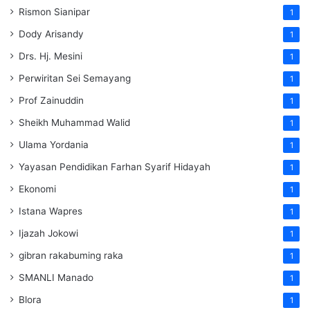
Rismon Sianipar
1
Dody Arisandy
1
Drs. Hj. Mesini
1
Perwiritan Sei Semayang
1
Prof Zainuddin
1
Sheikh Muhammad Walid
1
Ulama Yordania
1
Yayasan Pendidikan Farhan Syarif Hidayah
1
Ekonomi
1
Istana Wapres
1
Ijazah Jokowi
1
gibran rakabuming raka
1
SMANLI Manado
1
Blora
1