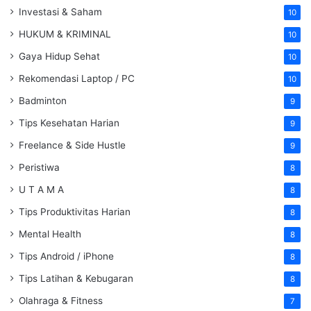
Investasi & Saham
10
HUKUM & KRIMINAL
10
Gaya Hidup Sehat
10
Rekomendasi Laptop / PC
10
Badminton
9
Tips Kesehatan Harian
9
Freelance & Side Hustle
9
Peristiwa
8
U T A M A
8
Tips Produktivitas Harian
8
Mental Health
8
Tips Android / iPhone
8
Tips Latihan & Kebugaran
8
Olahraga & Fitness
7