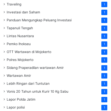
Traveling
1
Investasi dan Saham
1
Panduan Mengungkap Peluang Investasi
1
Tapanuli Tengah
1
Lintas Nusantara
1
Pemko lhokseu
1
OTT Wartawan di Mojokerto
1
Polres Mojokerto
1
Sidang Praperadilan wartawan Amir
1
Wartawan Amir
1
Lebih Ringan dari Tuntutan
1
Vonis 20 Tahun untuk Kurir 10 Kg Sabu
1
Lapor Polda Jatim
1
Lapor polisi
1