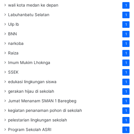
wali kota medan ke depan
1
Labuhanbatu Selatan
1
Ulp lb
1
BNN
1
narkoba
1
Raiza
1
Imum Mukim Lhoknga
1
SSEK
1
edukasi lingkungan siswa
1
gerakan hijau di sekolah
1
Jumat Menanam SMAN 1 Baregbeg
1
kegiatan penanaman pohon di sekolah
1
pelestarian lingkungan sekolah
1
Program Sekolah ASRI
1