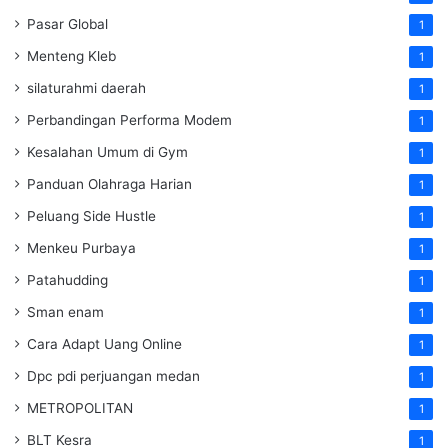
Pasar Global
1
Menteng Kleb
1
silaturahmi daerah
1
Perbandingan Performa Modem
1
Kesalahan Umum di Gym
1
Panduan Olahraga Harian
1
Peluang Side Hustle
1
Menkeu Purbaya
1
Patahudding
1
Sman enam
1
Cara Adapt Uang Online
1
Dpc pdi perjuangan medan
1
METROPOLITAN
1
BLT Kesra
1