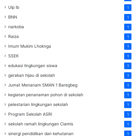
Ulp lb
1
BNN
1
narkoba
1
Raiza
1
Imum Mukim Lhoknga
1
SSEK
1
edukasi lingkungan siswa
1
gerakan hijau di sekolah
1
Jumat Menanam SMAN 1 Baregbeg
1
kegiatan penanaman pohon di sekolah
1
pelestarian lingkungan sekolah
1
Program Sekolah ASRI
1
sekolah ramah lingkungan Ciamis
1
sinergi pendidikan dan kehutanan
1