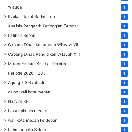
Wisuda
1
Evolusi Raket Badminton
1
Analisis Pengaruh Ketinggian Tempat
1
Latihan Beban
1
Cabang Dinas Kehutanan Wilayah VII
1
Cabang Dinas Pendidikan Wilayah XIII
1
Mukim Firdaus Kembali Terpilih
1
Periode 2026 – 2031
1
Agung E Setyobudi
1
calon wali kota medan
1
Hasyim SE
1
Layak pimpin medan
1
wali kota medan ke depan
1
Labuhanbatu Selatan
1