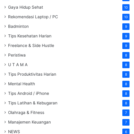
Gaya Hidup Sehat
10
Rekomendasi Laptop / PC
10
Badminton
9
Tips Kesehatan Harian
9
Freelance & Side Hustle
9
Peristiwa
8
U T A M A
8
Tips Produktivitas Harian
8
Mental Health
8
Tips Android / iPhone
8
Tips Latihan & Kebugaran
8
Olahraga & Fitness
7
Manajemen Keuangan
7
NEWS
6