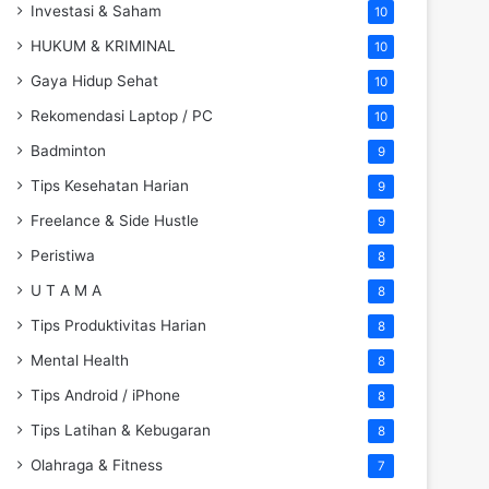
Investasi & Saham
10
HUKUM & KRIMINAL
10
Gaya Hidup Sehat
10
Rekomendasi Laptop / PC
10
Badminton
9
Tips Kesehatan Harian
9
Freelance & Side Hustle
9
Peristiwa
8
U T A M A
8
Tips Produktivitas Harian
8
Mental Health
8
Tips Android / iPhone
8
Tips Latihan & Kebugaran
8
Olahraga & Fitness
7