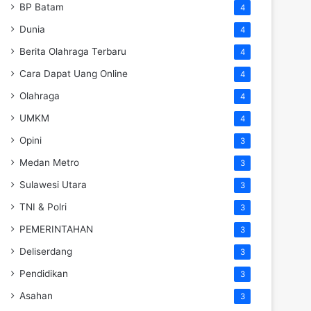
BP Batam
4
Dunia
4
Berita Olahraga Terbaru
4
Cara Dapat Uang Online
4
Olahraga
4
UMKM
4
Opini
3
Medan Metro
3
Sulawesi Utara
3
TNI & Polri
3
PEMERINTAHAN
3
Deliserdang
3
Pendidikan
3
Asahan
3