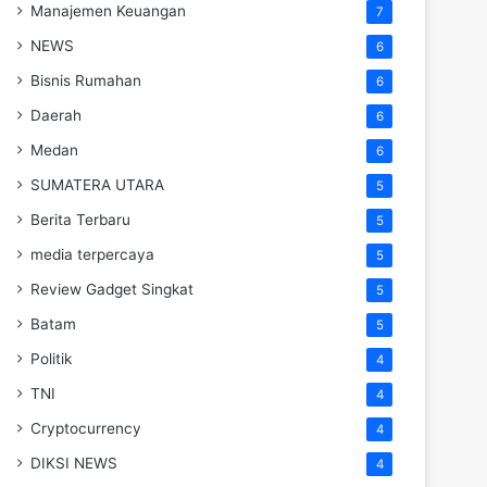
Manajemen Keuangan
7
NEWS
6
Bisnis Rumahan
6
Daerah
6
Medan
6
SUMATERA UTARA
5
Berita Terbaru
5
media terpercaya
5
Review Gadget Singkat
5
Batam
5
Politik
4
TNI
4
Cryptocurrency
4
DIKSI NEWS
4