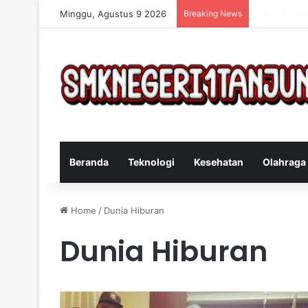
Minggu, Agustus 9 2026
Breaking News
Cara Efekti
Beranda
Teknologi
Kesehatan
Olahraga
Home
/
Dunia Hiburan
Dunia Hiburan