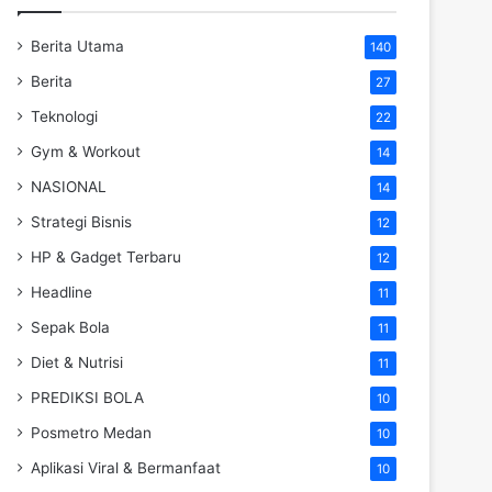
Berita Utama
140
Berita
27
Teknologi
22
Gym & Workout
14
NASIONAL
14
Strategi Bisnis
12
HP & Gadget Terbaru
12
Headline
11
Sepak Bola
11
Diet & Nutrisi
11
PREDIKSI BOLA
10
Posmetro Medan
10
Aplikasi Viral & Bermanfaat
10