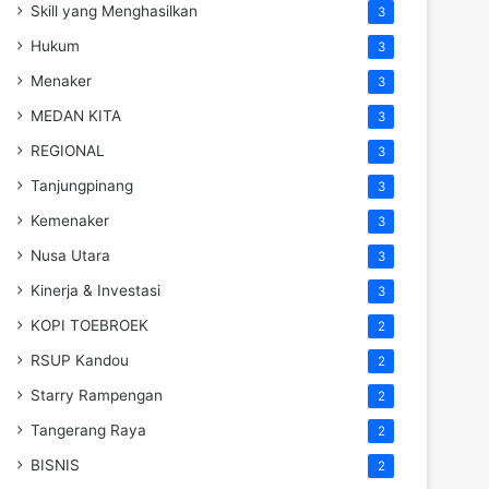
Skill yang Menghasilkan
3
Hukum
3
Menaker
3
MEDAN KITA
3
REGIONAL
3
Tanjungpinang
3
Kemenaker
3
Nusa Utara
3
Kinerja & Investasi
3
KOPI TOEBROEK
2
RSUP Kandou
2
Starry Rampengan
2
Tangerang Raya
2
BISNIS
2