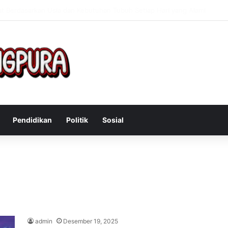
Mengatasi Gejala Post Power Syndrome Setelah Pensiun Kerja
Pendidikan
Politik
Sosial
a
admin
Desember 19, 2025