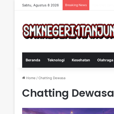
Sabtu, Agustus 8 2026
Breaking News
Cara Efektif 
Beranda
Teknologi
Kesehatan
Olahraga
Home
/
Chatting Dewasa
Chatting Dewas