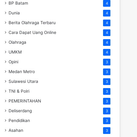
BP Batam
4
Dunia
4
Berita Olahraga Terbaru
4
Cara Dapat Uang Online
4
Olahraga
4
UMKM
4
Opini
3
Medan Metro
3
Sulawesi Utara
3
TNI & Polri
3
PEMERINTAHAN
3
Deliserdang
3
Pendidikan
3
Asahan
3