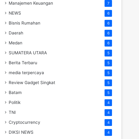
Manajemen Keuangan
7
NEWS
6
Bisnis Rumahan
6
Daerah
6
Medan
6
SUMATERA UTARA
5
Berita Terbaru
5
media terpercaya
5
Review Gadget Singkat
5
Batam
5
Politik
4
TNI
4
Cryptocurrency
4
DIKSI NEWS
4