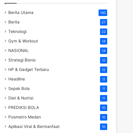
Berita Utama
140
Berita
27
Teknologi
22
Gym & Workout
14
NASIONAL
14
Strategi Bisnis
12
HP & Gadget Terbaru
12
Headline
11
Sepak Bola
11
Diet & Nutrisi
11
PREDIKSI BOLA
10
Posmetro Medan
10
Aplikasi Viral & Bermanfaat
10