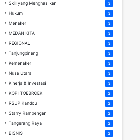
Skill yang Menghasilkan
3
Hukum
3
Menaker
3
MEDAN KITA
3
REGIONAL
3
Tanjungpinang
3
Kemenaker
3
Nusa Utara
3
Kinerja & Investasi
3
KOPI TOEBROEK
2
RSUP Kandou
2
Starry Rampengan
2
Tangerang Raya
2
BISNIS
2