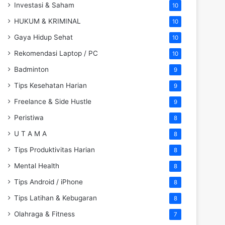
Investasi & Saham
10
HUKUM & KRIMINAL
10
Gaya Hidup Sehat
10
Rekomendasi Laptop / PC
10
Badminton
9
Tips Kesehatan Harian
9
Freelance & Side Hustle
9
Peristiwa
8
U T A M A
8
Tips Produktivitas Harian
8
Mental Health
8
Tips Android / iPhone
8
Tips Latihan & Kebugaran
8
Olahraga & Fitness
7