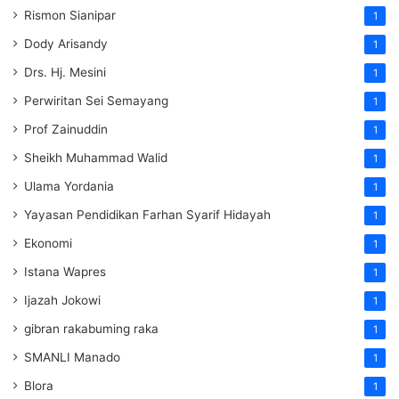
Rismon Sianipar
1
Dody Arisandy
1
Drs. Hj. Mesini
1
Perwiritan Sei Semayang
1
Prof Zainuddin
1
Sheikh Muhammad Walid
1
Ulama Yordania
1
Yayasan Pendidikan Farhan Syarif Hidayah
1
Ekonomi
1
Istana Wapres
1
Ijazah Jokowi
1
gibran rakabuming raka
1
SMANLI Manado
1
Blora
1