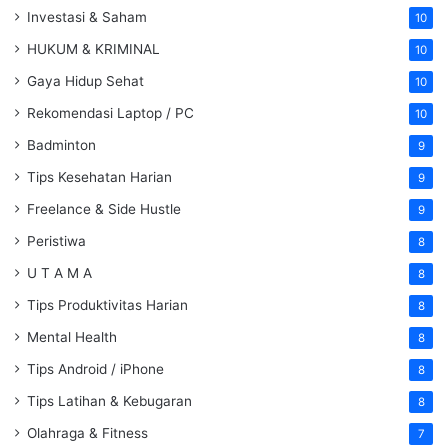
Investasi & Saham
10
HUKUM & KRIMINAL
10
Gaya Hidup Sehat
10
Rekomendasi Laptop / PC
10
Badminton
9
Tips Kesehatan Harian
9
Freelance & Side Hustle
9
Peristiwa
8
U T A M A
8
Tips Produktivitas Harian
8
Mental Health
8
Tips Android / iPhone
8
Tips Latihan & Kebugaran
8
Olahraga & Fitness
7