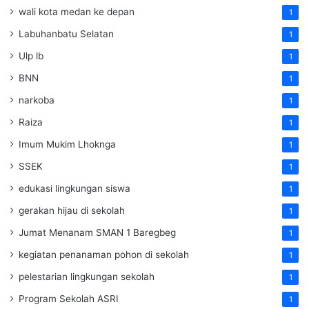
wali kota medan ke depan
1
Labuhanbatu Selatan
1
Ulp lb
1
BNN
1
narkoba
1
Raiza
1
Imum Mukim Lhoknga
1
SSEK
1
edukasi lingkungan siswa
1
gerakan hijau di sekolah
1
Jumat Menanam SMAN 1 Baregbeg
1
kegiatan penanaman pohon di sekolah
1
pelestarian lingkungan sekolah
1
Program Sekolah ASRI
1