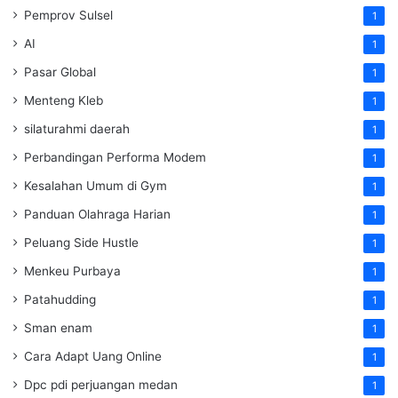
Pemprov Sulsel
1
AI
1
Pasar Global
1
Menteng Kleb
1
silaturahmi daerah
1
Perbandingan Performa Modem
1
Kesalahan Umum di Gym
1
Panduan Olahraga Harian
1
Peluang Side Hustle
1
Menkeu Purbaya
1
Patahudding
1
Sman enam
1
Cara Adapt Uang Online
1
Dpc pdi perjuangan medan
1