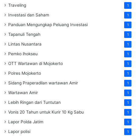
Traveling
1
Investasi dan Saham
1
Panduan Mengungkap Peluang Investasi
1
Tapanuli Tengah
1
Lintas Nusantara
1
Pemko lhokseu
1
OTT Wartawan di Mojokerto
1
Polres Mojokerto
1
Sidang Praperadilan wartawan Amir
1
Wartawan Amir
1
Lebih Ringan dari Tuntutan
1
Vonis 20 Tahun untuk Kurir 10 Kg Sabu
1
Lapor Polda Jatim
1
Lapor polisi
1