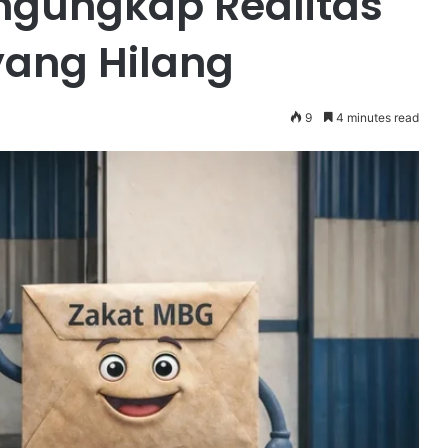
ngungkap Realitas
ang Hilang
9
4 minutes read