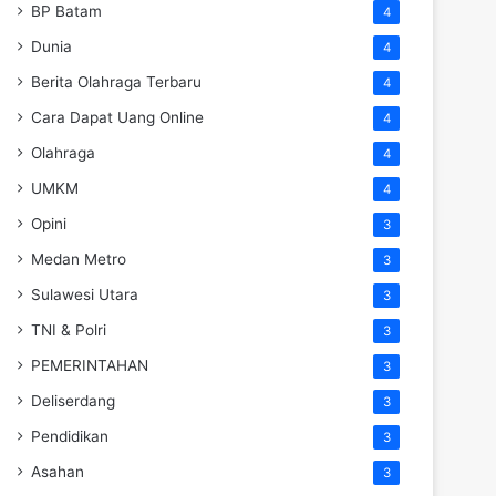
BP Batam
4
Dunia
4
Berita Olahraga Terbaru
4
Cara Dapat Uang Online
4
Olahraga
4
UMKM
4
Opini
3
Medan Metro
3
Sulawesi Utara
3
TNI & Polri
3
PEMERINTAHAN
3
Deliserdang
3
Pendidikan
3
Asahan
3