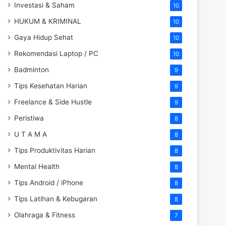
Investasi & Saham
10
HUKUM & KRIMINAL
10
Gaya Hidup Sehat
10
Rekomendasi Laptop / PC
10
Badminton
9
Tips Kesehatan Harian
9
Freelance & Side Hustle
9
Peristiwa
8
U T A M A
8
Tips Produktivitas Harian
8
Mental Health
8
Tips Android / iPhone
8
Tips Latihan & Kebugaran
8
Olahraga & Fitness
7