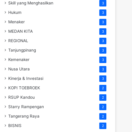
Skill yang Menghasilkan
3
Hukum
3
Menaker
3
MEDAN KITA
3
REGIONAL
3
Tanjungpinang
3
Kemenaker
3
Nusa Utara
3
Kinerja & Investasi
3
KOPI TOEBROEK
2
RSUP Kandou
2
Starry Rampengan
2
Tangerang Raya
2
BISNIS
2