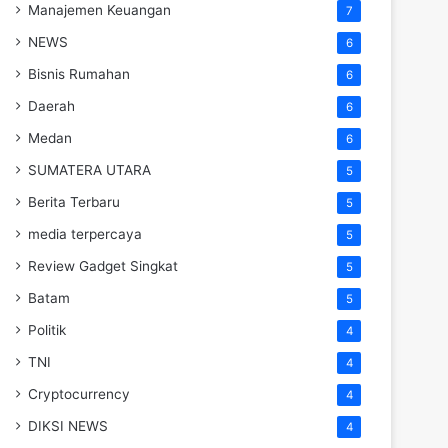
Manajemen Keuangan
7
NEWS
6
Bisnis Rumahan
6
Daerah
6
Medan
6
SUMATERA UTARA
5
Berita Terbaru
5
media terpercaya
5
Review Gadget Singkat
5
Batam
5
Politik
4
TNI
4
Cryptocurrency
4
DIKSI NEWS
4