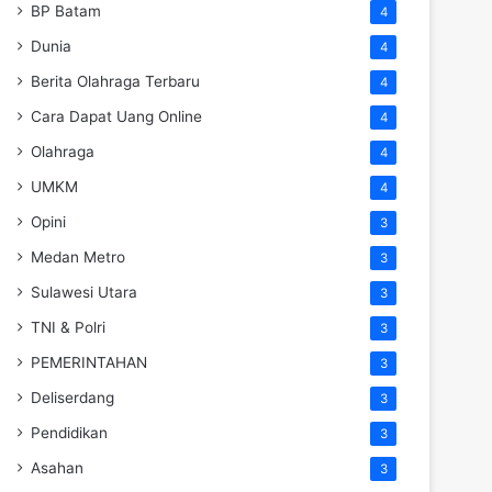
BP Batam
4
Dunia
4
Berita Olahraga Terbaru
4
Cara Dapat Uang Online
4
Olahraga
4
UMKM
4
Opini
3
Medan Metro
3
Sulawesi Utara
3
TNI & Polri
3
PEMERINTAHAN
3
Deliserdang
3
Pendidikan
3
Asahan
3