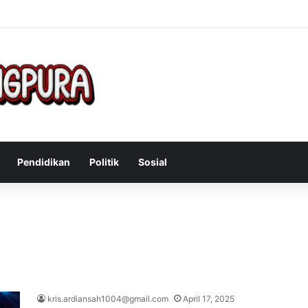
engatasi Gejala Post Power Syndrome Setelah Pensiun Kerja
Pendidikan
Politik
Sosial
kris.ardiansah1004@gmail.com
April 17, 2025