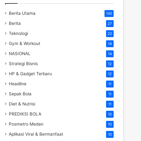
Berita Utama
140
Berita
27
Teknologi
22
Gym & Workout
14
NASIONAL
14
Strategi Bisnis
12
HP & Gadget Terbaru
12
Headline
11
Sepak Bola
11
Diet & Nutrisi
11
PREDIKSI BOLA
10
Posmetro Medan
10
Aplikasi Viral & Bermanfaat
10