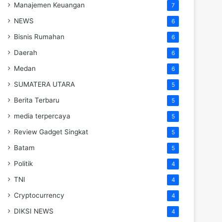
Manajemen Keuangan
7
NEWS
6
Bisnis Rumahan
6
Daerah
6
Medan
6
SUMATERA UTARA
5
Berita Terbaru
5
media terpercaya
5
Review Gadget Singkat
5
Batam
5
Politik
4
TNI
4
Cryptocurrency
4
DIKSI NEWS
4