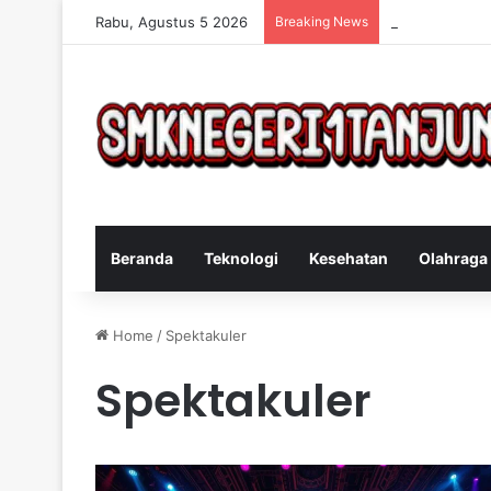
Rabu, Agustus 5 2026
Breaking News
Cara Efektif M
Beranda
Teknologi
Kesehatan
Olahraga
Home
/
Spektakuler
Spektakuler