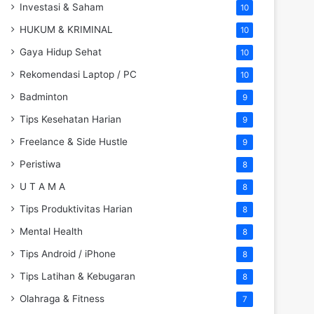
Investasi & Saham
10
HUKUM & KRIMINAL
10
Gaya Hidup Sehat
10
Rekomendasi Laptop / PC
10
Badminton
9
Tips Kesehatan Harian
9
Freelance & Side Hustle
9
Peristiwa
8
U T A M A
8
Tips Produktivitas Harian
8
Mental Health
8
Tips Android / iPhone
8
Tips Latihan & Kebugaran
8
Olahraga & Fitness
7