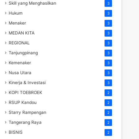
Skill yang Menghasilkan
3
Hukum
3
Menaker
3
MEDAN KITA
3
REGIONAL
3
Tanjungpinang
3
Kemenaker
3
Nusa Utara
3
Kinerja & Investasi
3
KOPI TOEBROEK
2
RSUP Kandou
2
Starry Rampengan
2
Tangerang Raya
2
BISNIS
2