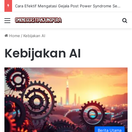
Cara Efektif Mengatasi Gejala Post Power Syndrome Setelah Pensiun Kerja
Menu
Se
Home
/
Kebijakan AI
Kebijakan AI
Berita Utama