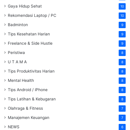
Gaya Hidup Sehat
10
Rekomendasi Laptop / PC
10
Badminton
9
Tips Kesehatan Harian
9
Freelance & Side Hustle
9
Peristiwa
8
U T A M A
8
Tips Produktivitas Harian
8
Mental Health
8
Tips Android / iPhone
8
Tips Latihan & Kebugaran
8
Olahraga & Fitness
7
Manajemen Keuangan
7
NEWS
6