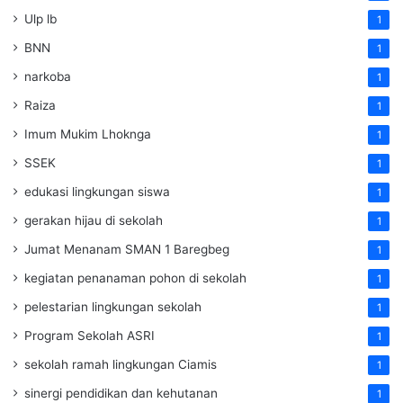
Ulp lb
1
BNN
1
narkoba
1
Raiza
1
Imum Mukim Lhoknga
1
SSEK
1
edukasi lingkungan siswa
1
gerakan hijau di sekolah
1
Jumat Menanam SMAN 1 Baregbeg
1
kegiatan penanaman pohon di sekolah
1
pelestarian lingkungan sekolah
1
Program Sekolah ASRI
1
sekolah ramah lingkungan Ciamis
1
sinergi pendidikan dan kehutanan
1