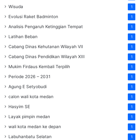
Wisuda
1
Evolusi Raket Badminton
1
Analisis Pengaruh Ketinggian Tempat
1
Latihan Beban
1
Cabang Dinas Kehutanan Wilayah VII
1
Cabang Dinas Pendidikan Wilayah XIII
1
Mukim Firdaus Kembali Terpilih
1
Periode 2026 – 2031
1
Agung E Setyobudi
1
calon wali kota medan
1
Hasyim SE
1
Layak pimpin medan
1
wali kota medan ke depan
1
Labuhanbatu Selatan
1