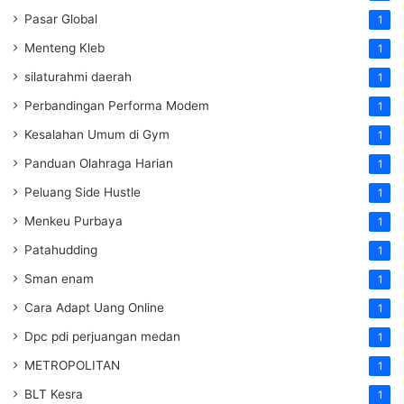
Pasar Global
1
Menteng Kleb
1
silaturahmi daerah
1
Perbandingan Performa Modem
1
Kesalahan Umum di Gym
1
Panduan Olahraga Harian
1
Peluang Side Hustle
1
Menkeu Purbaya
1
Patahudding
1
Sman enam
1
Cara Adapt Uang Online
1
Dpc pdi perjuangan medan
1
METROPOLITAN
1
BLT Kesra
1