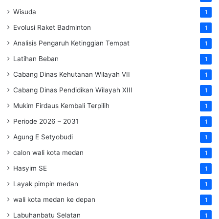
Wisuda
1
Evolusi Raket Badminton
1
Analisis Pengaruh Ketinggian Tempat
1
Latihan Beban
1
Cabang Dinas Kehutanan Wilayah VII
1
Cabang Dinas Pendidikan Wilayah XIII
1
Mukim Firdaus Kembali Terpilih
1
Periode 2026 – 2031
1
Agung E Setyobudi
1
calon wali kota medan
1
Hasyim SE
1
Layak pimpin medan
1
wali kota medan ke depan
1
Labuhanbatu Selatan
1