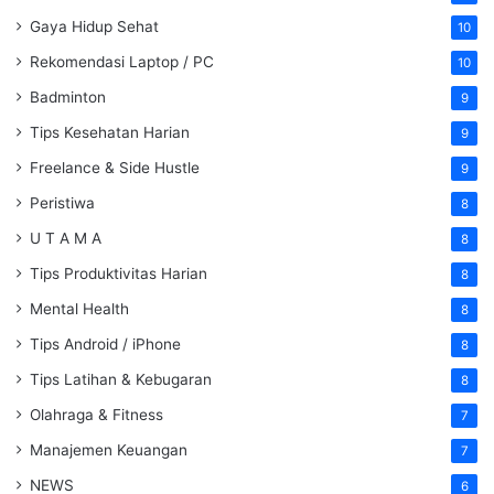
Gaya Hidup Sehat
10
Rekomendasi Laptop / PC
10
Badminton
9
Tips Kesehatan Harian
9
Freelance & Side Hustle
9
Peristiwa
8
U T A M A
8
Tips Produktivitas Harian
8
Mental Health
8
Tips Android / iPhone
8
Tips Latihan & Kebugaran
8
Olahraga & Fitness
7
Manajemen Keuangan
7
NEWS
6