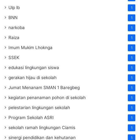
Ulp lb
1
BNN
1
narkoba
1
Raiza
1
Imum Mukim Lhoknga
1
SSEK
1
edukasi lingkungan siswa
1
gerakan hijau di sekolah
1
Jumat Menanam SMAN 1 Baregbeg
1
kegiatan penanaman pohon di sekolah
1
pelestarian lingkungan sekolah
1
Program Sekolah ASRI
1
sekolah ramah lingkungan Ciamis
1
sinergi pendidikan dan kehutanan
1