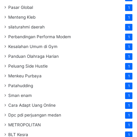
Pasar Global
1
Menteng Kleb
1
silaturahmi daerah
1
Perbandingan Performa Modem
1
Kesalahan Umum di Gym
1
Panduan Olahraga Harian
1
Peluang Side Hustle
1
Menkeu Purbaya
1
Patahudding
1
Sman enam
1
Cara Adapt Uang Online
1
Dpc pdi perjuangan medan
1
METROPOLITAN
1
BLT Kesra
1