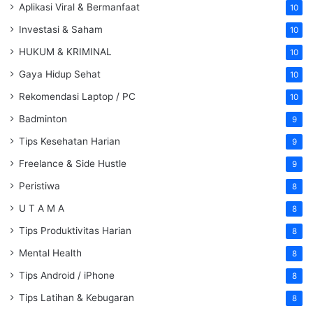
Aplikasi Viral & Bermanfaat
10
Investasi & Saham
10
HUKUM & KRIMINAL
10
Gaya Hidup Sehat
10
Rekomendasi Laptop / PC
10
Badminton
9
Tips Kesehatan Harian
9
Freelance & Side Hustle
9
Peristiwa
8
U T A M A
8
Tips Produktivitas Harian
8
Mental Health
8
Tips Android / iPhone
8
Tips Latihan & Kebugaran
8