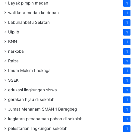
Layak pimpin medan
1
wali kota medan ke depan
1
Labuhanbatu Selatan
1
Ulp lb
1
BNN
1
narkoba
1
Raiza
1
Imum Mukim Lhoknga
1
SSEK
1
edukasi lingkungan siswa
1
gerakan hijau di sekolah
1
Jumat Menanam SMAN 1 Baregbeg
1
kegiatan penanaman pohon di sekolah
1
pelestarian lingkungan sekolah
1