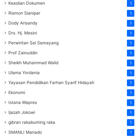
Keaslian Dokumen
1
Rismon Sianipar
1
Dody Arisandy
1
Drs. Hj. Mesini
1
Perwiritan Sei Semayang
1
Prof Zainuddin
1
Sheikh Muhammad Walid
1
Ulama Yordania
1
Yayasan Pendidikan Farhan Syarif Hidayah
1
Ekonomi
1
Istana Wapres
1
Ijazah Jokowi
1
gibran rakabuming raka
1
SMANLI Manado
1