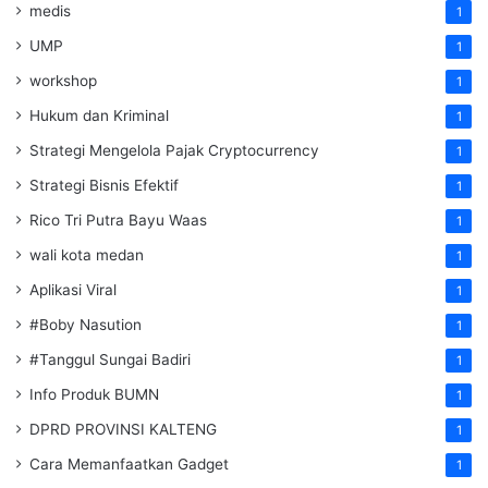
medis
1
UMP
1
workshop
1
Hukum dan Kriminal
1
Strategi Mengelola Pajak Cryptocurrency
1
Strategi Bisnis Efektif
1
Rico Tri Putra Bayu Waas
1
wali kota medan
1
Aplikasi Viral
1
#Boby Nasution
1
#Tanggul Sungai Badiri
1
Info Produk BUMN
1
DPRD PROVINSI KALTENG
1
Cara Memanfaatkan Gadget
1