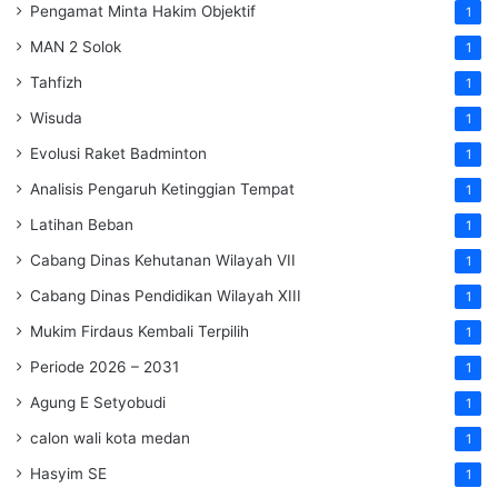
Pengamat Minta Hakim Objektif
1
MAN 2 Solok
1
Tahfizh
1
Wisuda
1
Evolusi Raket Badminton
1
Analisis Pengaruh Ketinggian Tempat
1
Latihan Beban
1
Cabang Dinas Kehutanan Wilayah VII
1
Cabang Dinas Pendidikan Wilayah XIII
1
Mukim Firdaus Kembali Terpilih
1
Periode 2026 – 2031
1
Agung E Setyobudi
1
calon wali kota medan
1
Hasyim SE
1