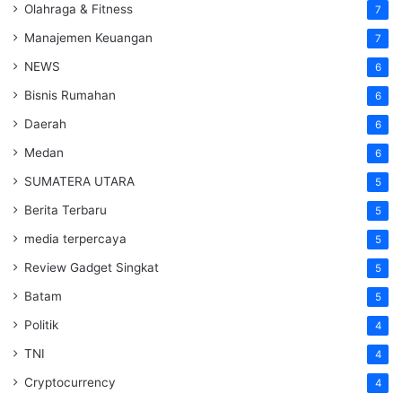
Olahraga & Fitness
7
Manajemen Keuangan
7
NEWS
6
Bisnis Rumahan
6
Daerah
6
Medan
6
SUMATERA UTARA
5
Berita Terbaru
5
media terpercaya
5
Review Gadget Singkat
5
Batam
5
Politik
4
TNI
4
Cryptocurrency
4