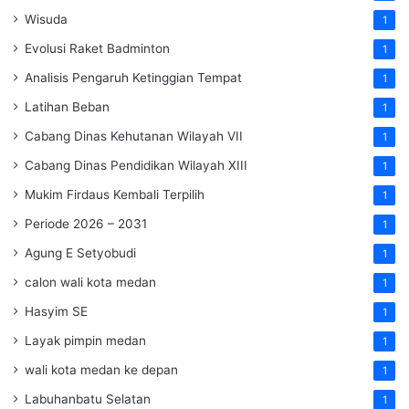
Wisuda
1
Evolusi Raket Badminton
1
Analisis Pengaruh Ketinggian Tempat
1
Latihan Beban
1
Cabang Dinas Kehutanan Wilayah VII
1
Cabang Dinas Pendidikan Wilayah XIII
1
Mukim Firdaus Kembali Terpilih
1
Periode 2026 – 2031
1
Agung E Setyobudi
1
calon wali kota medan
1
Hasyim SE
1
Layak pimpin medan
1
wali kota medan ke depan
1
Labuhanbatu Selatan
1