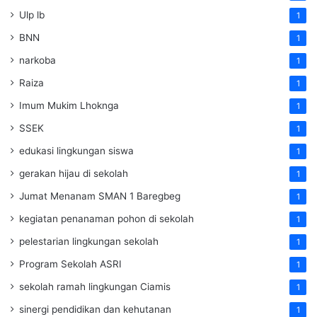
Ulp lb
1
BNN
1
narkoba
1
Raiza
1
Imum Mukim Lhoknga
1
SSEK
1
edukasi lingkungan siswa
1
gerakan hijau di sekolah
1
Jumat Menanam SMAN 1 Baregbeg
1
kegiatan penanaman pohon di sekolah
1
pelestarian lingkungan sekolah
1
Program Sekolah ASRI
1
sekolah ramah lingkungan Ciamis
1
sinergi pendidikan dan kehutanan
1