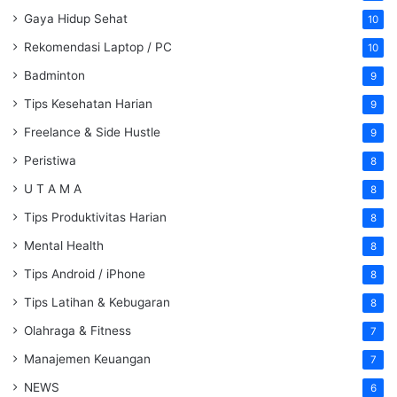
Gaya Hidup Sehat
10
Rekomendasi Laptop / PC
10
Badminton
9
Tips Kesehatan Harian
9
Freelance & Side Hustle
9
Peristiwa
8
U T A M A
8
Tips Produktivitas Harian
8
Mental Health
8
Tips Android / iPhone
8
Tips Latihan & Kebugaran
8
Olahraga & Fitness
7
Manajemen Keuangan
7
NEWS
6