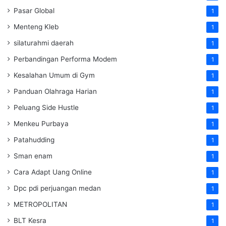
Pasar Global
1
Menteng Kleb
1
silaturahmi daerah
1
Perbandingan Performa Modem
1
Kesalahan Umum di Gym
1
Panduan Olahraga Harian
1
Peluang Side Hustle
1
Menkeu Purbaya
1
Patahudding
1
Sman enam
1
Cara Adapt Uang Online
1
Dpc pdi perjuangan medan
1
METROPOLITAN
1
BLT Kesra
1