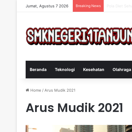
Jumat, Agustus 7 2026
Breaking News
Cara Efektif 
Beranda
Teknologi
Kesehatan
Olahraga
Home
/
Arus Mudik 2021
Arus Mudik 2021