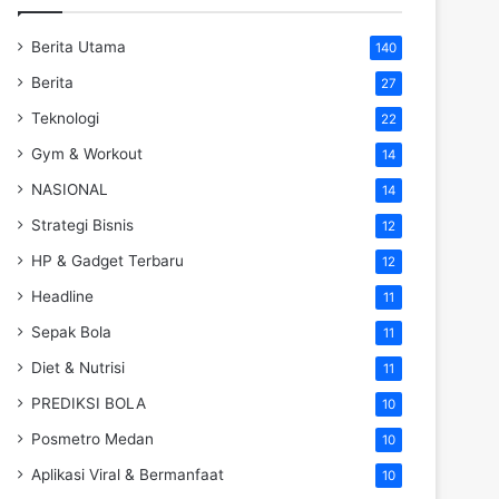
Berita Utama
140
Berita
27
Teknologi
22
Gym & Workout
14
NASIONAL
14
Strategi Bisnis
12
HP & Gadget Terbaru
12
Headline
11
Sepak Bola
11
Diet & Nutrisi
11
PREDIKSI BOLA
10
Posmetro Medan
10
Aplikasi Viral & Bermanfaat
10