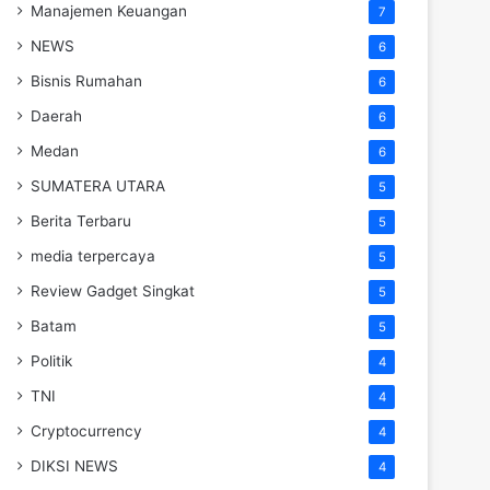
Manajemen Keuangan
7
NEWS
6
Bisnis Rumahan
6
Daerah
6
Medan
6
SUMATERA UTARA
5
Berita Terbaru
5
media terpercaya
5
Review Gadget Singkat
5
Batam
5
Politik
4
TNI
4
Cryptocurrency
4
DIKSI NEWS
4