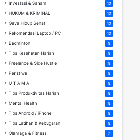
Investasi & Saham
10
HUKUM & KRIMINAL
10
Gaya Hidup Sehat
10
Rekomendasi Laptop / PC
10
Badminton
9
Tips Kesehatan Harian
9
Freelance & Side Hustle
9
Peristiwa
8
U T A M A
8
Tips Produktivitas Harian
8
Mental Health
8
Tips Android / iPhone
8
Tips Latihan & Kebugaran
8
Olahraga & Fitness
7