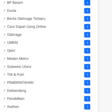
BP Batam
4
Dunia
4
Berita Olahraga Terbaru
4
Cara Dapat Uang Online
4
Olahraga
4
UMKM
4
Opini
3
Medan Metro
3
Sulawesi Utara
3
TNI & Polri
3
PEMERINTAHAN
3
Deliserdang
3
Pendidikan
3
Asahan
3