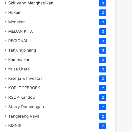
Skill yang Menghasilkan
3
Hukum
3
Menaker
3
MEDAN KITA
3
REGIONAL
3
Tanjungpinang
3
Kemenaker
3
Nusa Utara
3
Kinerja & Investasi
3
KOPI TOEBROEK
2
RSUP Kandou
2
Starry Rampengan
2
Tangerang Raya
2
BISNIS
2