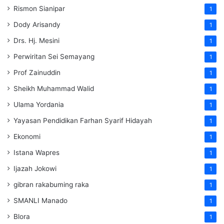
Rismon Sianipar
1
Dody Arisandy
1
Drs. Hj. Mesini
1
Perwiritan Sei Semayang
1
Prof Zainuddin
1
Sheikh Muhammad Walid
1
Ulama Yordania
1
Yayasan Pendidikan Farhan Syarif Hidayah
1
Ekonomi
1
Istana Wapres
1
Ijazah Jokowi
1
gibran rakabuming raka
1
SMANLI Manado
1
Blora
1