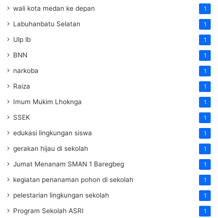
wali kota medan ke depan
1
Labuhanbatu Selatan
1
Ulp lb
1
BNN
1
narkoba
1
Raiza
1
Imum Mukim Lhoknga
1
SSEK
1
edukasi lingkungan siswa
1
gerakan hijau di sekolah
1
Jumat Menanam SMAN 1 Baregbeg
1
kegiatan penanaman pohon di sekolah
1
pelestarian lingkungan sekolah
1
Program Sekolah ASRI
1