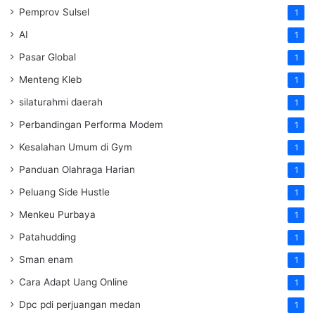
Pemprov Sulsel
1
AI
1
Pasar Global
1
Menteng Kleb
1
silaturahmi daerah
1
Perbandingan Performa Modem
1
Kesalahan Umum di Gym
1
Panduan Olahraga Harian
1
Peluang Side Hustle
1
Menkeu Purbaya
1
Patahudding
1
Sman enam
1
Cara Adapt Uang Online
1
Dpc pdi perjuangan medan
1