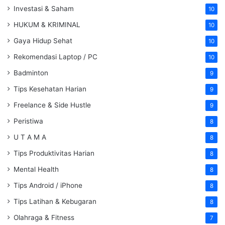
Investasi & Saham
10
HUKUM & KRIMINAL
10
Gaya Hidup Sehat
10
Rekomendasi Laptop / PC
10
Badminton
9
Tips Kesehatan Harian
9
Freelance & Side Hustle
9
Peristiwa
8
U T A M A
8
Tips Produktivitas Harian
8
Mental Health
8
Tips Android / iPhone
8
Tips Latihan & Kebugaran
8
Olahraga & Fitness
7