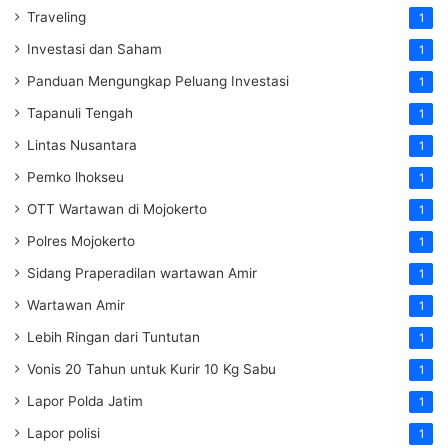
Traveling
1
Investasi dan Saham
1
Panduan Mengungkap Peluang Investasi
1
Tapanuli Tengah
1
Lintas Nusantara
1
Pemko lhokseu
1
OTT Wartawan di Mojokerto
1
Polres Mojokerto
1
Sidang Praperadilan wartawan Amir
1
Wartawan Amir
1
Lebih Ringan dari Tuntutan
1
Vonis 20 Tahun untuk Kurir 10 Kg Sabu
1
Lapor Polda Jatim
1
Lapor polisi
1