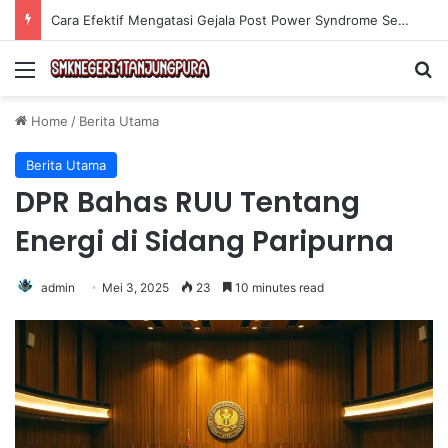
Cara Efektif Mengatasi Gejala Post Power Syndrome Setelah Pensiun Kerja
Menu
Se
Home
/
Berita Utama
Berita Utama
DPR Bahas RUU Tentang
Energi di Sidang Paripurna
admin
Mei 3, 2025
23
10 minutes read