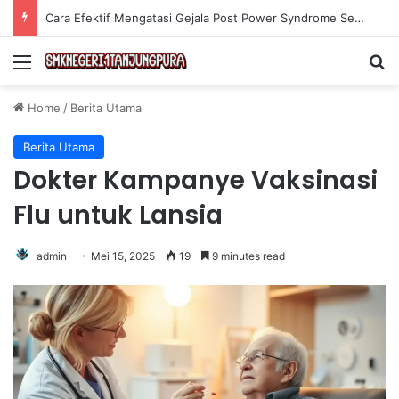
Cara Efektif Mengatasi Gejala Post Power Syndrome Setelah Pensiun Kerja
Menu
Se
Home
/
Berita Utama
Berita Utama
Dokter Kampanye Vaksinasi
Flu untuk Lansia
admin
Mei 15, 2025
19
9 minutes read