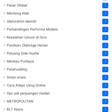
Pasar Global
1
Menteng Kleb
1
silaturahmi daerah
1
Perbandingan Performa Modem
1
Kesalahan Umum di Gym
1
Panduan Olahraga Harian
1
Peluang Side Hustle
1
Menkeu Purbaya
1
Patahudding
1
Sman enam
1
Cara Adapt Uang Online
1
Dpc pdi perjuangan medan
1
METROPOLITAN
1
BLT Kesra
1