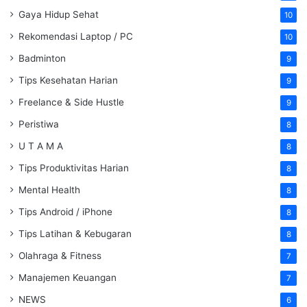
Gaya Hidup Sehat
10
Rekomendasi Laptop / PC
10
Badminton
9
Tips Kesehatan Harian
9
Freelance & Side Hustle
9
Peristiwa
8
U T A M A
8
Tips Produktivitas Harian
8
Mental Health
8
Tips Android / iPhone
8
Tips Latihan & Kebugaran
8
Olahraga & Fitness
7
Manajemen Keuangan
7
NEWS
6