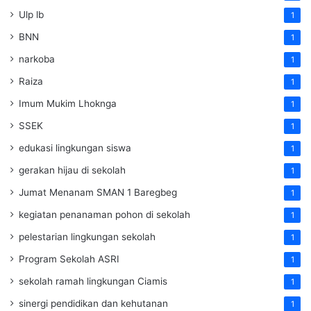
Ulp lb
1
BNN
1
narkoba
1
Raiza
1
Imum Mukim Lhoknga
1
SSEK
1
edukasi lingkungan siswa
1
gerakan hijau di sekolah
1
Jumat Menanam SMAN 1 Baregbeg
1
kegiatan penanaman pohon di sekolah
1
pelestarian lingkungan sekolah
1
Program Sekolah ASRI
1
sekolah ramah lingkungan Ciamis
1
sinergi pendidikan dan kehutanan
1