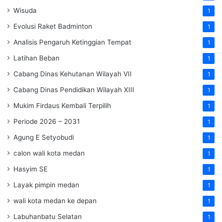
Wisuda
1
Evolusi Raket Badminton
1
Analisis Pengaruh Ketinggian Tempat
1
Latihan Beban
1
Cabang Dinas Kehutanan Wilayah VII
1
Cabang Dinas Pendidikan Wilayah XIII
1
Mukim Firdaus Kembali Terpilih
1
Periode 2026 – 2031
1
Agung E Setyobudi
1
calon wali kota medan
1
Hasyim SE
1
Layak pimpin medan
1
wali kota medan ke depan
1
Labuhanbatu Selatan
1