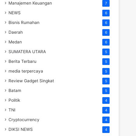
Manajemen Keuangan
7
NEWS
6
Bisnis Rumahan
6
Daerah
6
Medan
6
SUMATERA UTARA
5
Berita Terbaru
5
media terpercaya
5
Review Gadget Singkat
5
Batam
5
Politik
4
TNI
4
Cryptocurrency
4
DIKSI NEWS
4