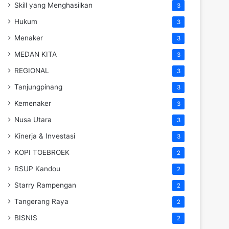
Skill yang Menghasilkan
3
Hukum
3
Menaker
3
MEDAN KITA
3
REGIONAL
3
Tanjungpinang
3
Kemenaker
3
Nusa Utara
3
Kinerja & Investasi
3
KOPI TOEBROEK
2
RSUP Kandou
2
Starry Rampengan
2
Tangerang Raya
2
BISNIS
2