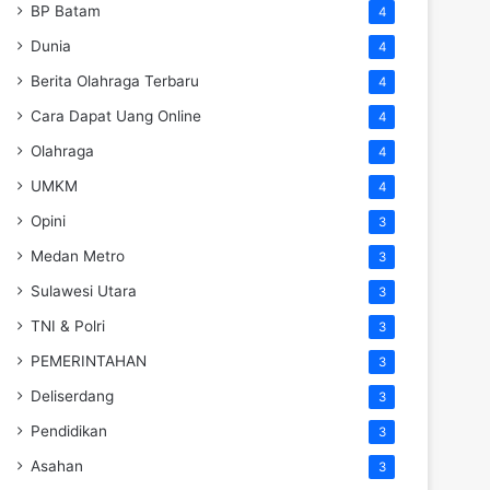
BP Batam
4
Dunia
4
Berita Olahraga Terbaru
4
Cara Dapat Uang Online
4
Olahraga
4
UMKM
4
Opini
3
Medan Metro
3
Sulawesi Utara
3
TNI & Polri
3
PEMERINTAHAN
3
Deliserdang
3
Pendidikan
3
Asahan
3