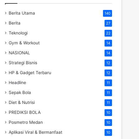
Berita Utama
140
Berita
27
Teknologi
22
Gym & Workout
14
NASIONAL
14
Strategi Bisnis
12
HP & Gadget Terbaru
12
Headline
11
Sepak Bola
11
Diet & Nutrisi
11
PREDIKSI BOLA
10
Posmetro Medan
10
Aplikasi Viral & Bermanfaat
10