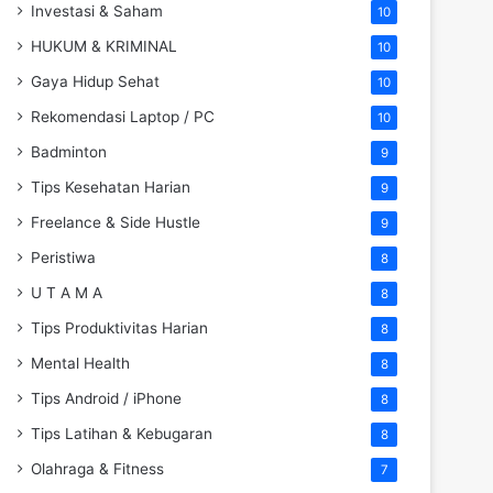
Investasi & Saham
10
HUKUM & KRIMINAL
10
Gaya Hidup Sehat
10
Rekomendasi Laptop / PC
10
Badminton
9
Tips Kesehatan Harian
9
Freelance & Side Hustle
9
Peristiwa
8
U T A M A
8
Tips Produktivitas Harian
8
Mental Health
8
Tips Android / iPhone
8
Tips Latihan & Kebugaran
8
Olahraga & Fitness
7