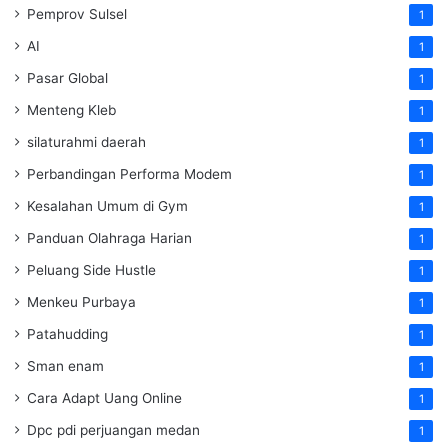
Pemprov Sulsel
1
AI
1
Pasar Global
1
Menteng Kleb
1
silaturahmi daerah
1
Perbandingan Performa Modem
1
Kesalahan Umum di Gym
1
Panduan Olahraga Harian
1
Peluang Side Hustle
1
Menkeu Purbaya
1
Patahudding
1
Sman enam
1
Cara Adapt Uang Online
1
Dpc pdi perjuangan medan
1