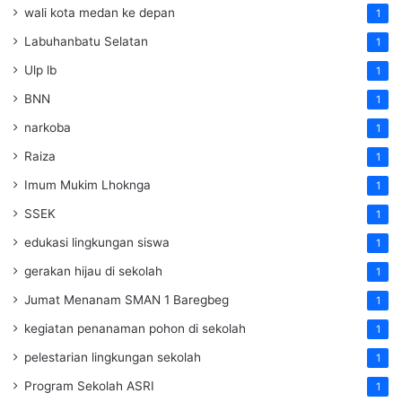
wali kota medan ke depan
1
Labuhanbatu Selatan
1
Ulp lb
1
BNN
1
narkoba
1
Raiza
1
Imum Mukim Lhoknga
1
SSEK
1
edukasi lingkungan siswa
1
gerakan hijau di sekolah
1
Jumat Menanam SMAN 1 Baregbeg
1
kegiatan penanaman pohon di sekolah
1
pelestarian lingkungan sekolah
1
Program Sekolah ASRI
1