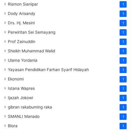
Rismon Sianipar
1
Dody Arisandy
1
Drs. Hj. Mesini
1
Perwiritan Sei Semayang
1
Prof Zainuddin
1
Sheikh Muhammad Walid
1
Ulama Yordania
1
Yayasan Pendidikan Farhan Syarif Hidayah
1
Ekonomi
1
Istana Wapres
1
Ijazah Jokowi
1
gibran rakabuming raka
1
SMANLI Manado
1
Blora
1