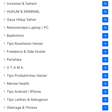
Investasi & Saham
10
HUKUM & KRIMINAL
10
Gaya Hidup Sehat
10
Rekomendasi Laptop / PC
10
Badminton
9
Tips Kesehatan Harian
9
Freelance & Side Hustle
9
Peristiwa
8
U T A M A
8
Tips Produktivitas Harian
8
Mental Health
8
Tips Android / iPhone
8
Tips Latihan & Kebugaran
8
Olahraga & Fitness
7