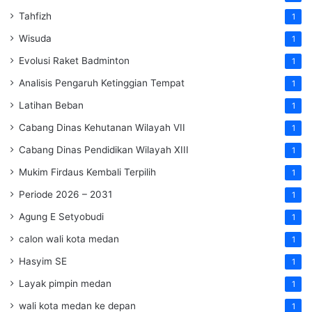
Tahfizh
1
Wisuda
1
Evolusi Raket Badminton
1
Analisis Pengaruh Ketinggian Tempat
1
Latihan Beban
1
Cabang Dinas Kehutanan Wilayah VII
1
Cabang Dinas Pendidikan Wilayah XIII
1
Mukim Firdaus Kembali Terpilih
1
Periode 2026 – 2031
1
Agung E Setyobudi
1
calon wali kota medan
1
Hasyim SE
1
Layak pimpin medan
1
wali kota medan ke depan
1