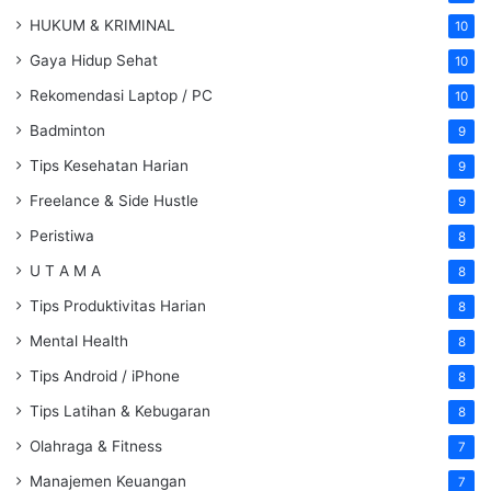
HUKUM & KRIMINAL
10
Gaya Hidup Sehat
10
Rekomendasi Laptop / PC
10
Badminton
9
Tips Kesehatan Harian
9
Freelance & Side Hustle
9
Peristiwa
8
U T A M A
8
Tips Produktivitas Harian
8
Mental Health
8
Tips Android / iPhone
8
Tips Latihan & Kebugaran
8
Olahraga & Fitness
7
Manajemen Keuangan
7