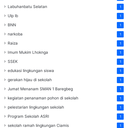
Labuhanbatu Selatan
1
Ulp lb
1
BNN
1
narkoba
1
Raiza
1
Imum Mukim Lhoknga
1
SSEK
1
edukasi lingkungan siswa
1
gerakan hijau di sekolah
1
Jumat Menanam SMAN 1 Baregbeg
1
kegiatan penanaman pohon di sekolah
1
pelestarian lingkungan sekolah
1
Program Sekolah ASRI
1
sekolah ramah lingkungan Ciamis
1