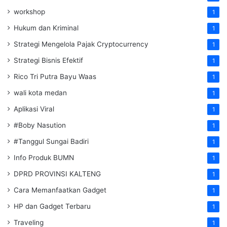
workshop
1
Hukum dan Kriminal
1
Strategi Mengelola Pajak Cryptocurrency
1
Strategi Bisnis Efektif
1
Rico Tri Putra Bayu Waas
1
wali kota medan
1
Aplikasi Viral
1
#Boby Nasution
1
#Tanggul Sungai Badiri
1
Info Produk BUMN
1
DPRD PROVINSI KALTENG
1
Cara Memanfaatkan Gadget
1
HP dan Gadget Terbaru
1
Traveling
1