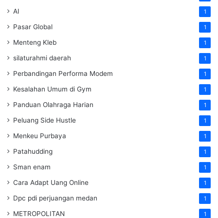
AI
1
Pasar Global
1
Menteng Kleb
1
silaturahmi daerah
1
Perbandingan Performa Modem
1
Kesalahan Umum di Gym
1
Panduan Olahraga Harian
1
Peluang Side Hustle
1
Menkeu Purbaya
1
Patahudding
1
Sman enam
1
Cara Adapt Uang Online
1
Dpc pdi perjuangan medan
1
METROPOLITAN
1