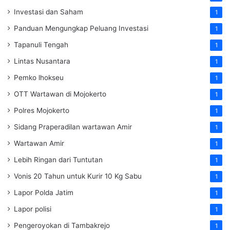
Investasi dan Saham
1
Panduan Mengungkap Peluang Investasi
1
Tapanuli Tengah
1
Lintas Nusantara
1
Pemko lhokseu
1
OTT Wartawan di Mojokerto
1
Polres Mojokerto
1
Sidang Praperadilan wartawan Amir
1
Wartawan Amir
1
Lebih Ringan dari Tuntutan
1
Vonis 20 Tahun untuk Kurir 10 Kg Sabu
1
Lapor Polda Jatim
1
Lapor polisi
1
Pengeroyokan di Tambakrejo
1