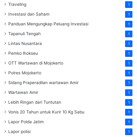
Traveling
1
Investasi dan Saham
1
Panduan Mengungkap Peluang Investasi
1
Tapanuli Tengah
1
Lintas Nusantara
1
Pemko lhokseu
1
OTT Wartawan di Mojokerto
1
Polres Mojokerto
1
Sidang Praperadilan wartawan Amir
1
Wartawan Amir
1
Lebih Ringan dari Tuntutan
1
Vonis 20 Tahun untuk Kurir 10 Kg Sabu
1
Lapor Polda Jatim
1
Lapor polisi
1