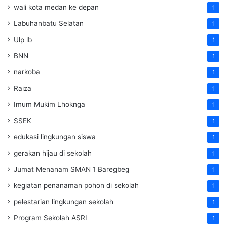
wali kota medan ke depan
1
Labuhanbatu Selatan
1
Ulp lb
1
BNN
1
narkoba
1
Raiza
1
Imum Mukim Lhoknga
1
SSEK
1
edukasi lingkungan siswa
1
gerakan hijau di sekolah
1
Jumat Menanam SMAN 1 Baregbeg
1
kegiatan penanaman pohon di sekolah
1
pelestarian lingkungan sekolah
1
Program Sekolah ASRI
1