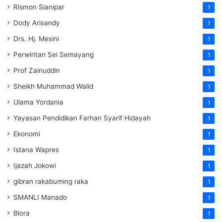
Rismon Sianipar
1
Dody Arisandy
1
Drs. Hj. Mesini
1
Perwiritan Sei Semayang
1
Prof Zainuddin
1
Sheikh Muhammad Walid
1
Ulama Yordania
1
Yayasan Pendidikan Farhan Syarif Hidayah
1
Ekonomi
1
Istana Wapres
1
Ijazah Jokowi
1
gibran rakabuming raka
1
SMANLI Manado
1
Blora
1