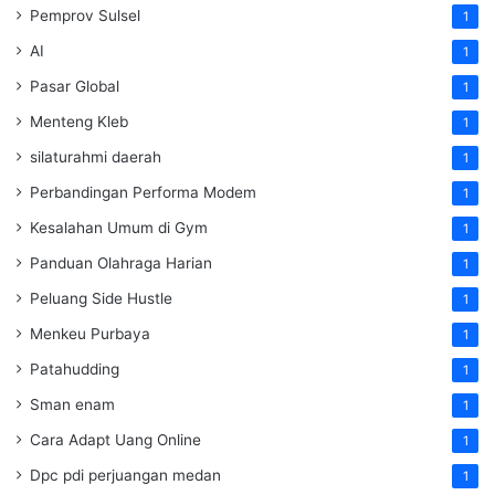
Pemprov Sulsel
1
AI
1
Pasar Global
1
Menteng Kleb
1
silaturahmi daerah
1
Perbandingan Performa Modem
1
Kesalahan Umum di Gym
1
Panduan Olahraga Harian
1
Peluang Side Hustle
1
Menkeu Purbaya
1
Patahudding
1
Sman enam
1
Cara Adapt Uang Online
1
Dpc pdi perjuangan medan
1