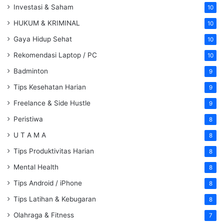
Investasi & Saham
10
HUKUM & KRIMINAL
10
Gaya Hidup Sehat
10
Rekomendasi Laptop / PC
10
Badminton
9
Tips Kesehatan Harian
9
Freelance & Side Hustle
9
Peristiwa
8
U T A M A
8
Tips Produktivitas Harian
8
Mental Health
8
Tips Android / iPhone
8
Tips Latihan & Kebugaran
8
Olahraga & Fitness
7