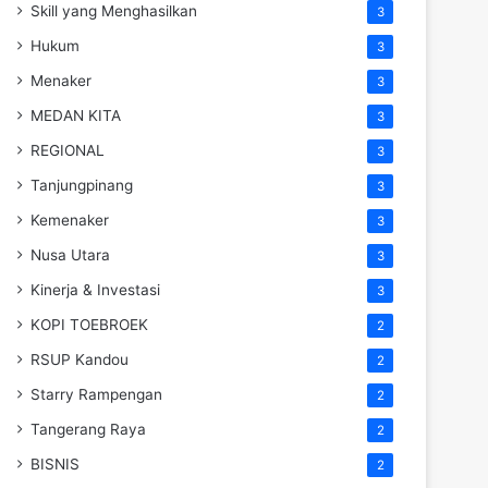
Skill yang Menghasilkan
3
Hukum
3
Menaker
3
MEDAN KITA
3
REGIONAL
3
Tanjungpinang
3
Kemenaker
3
Nusa Utara
3
Kinerja & Investasi
3
KOPI TOEBROEK
2
RSUP Kandou
2
Starry Rampengan
2
Tangerang Raya
2
BISNIS
2