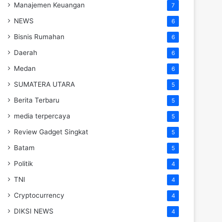
Manajemen Keuangan
7
NEWS
6
Bisnis Rumahan
6
Daerah
6
Medan
6
SUMATERA UTARA
5
Berita Terbaru
5
media terpercaya
5
Review Gadget Singkat
5
Batam
5
Politik
4
TNI
4
Cryptocurrency
4
DIKSI NEWS
4