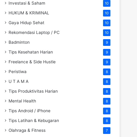
Investasi & Saham
10
HUKUM & KRIMINAL
10
Gaya Hidup Sehat
10
Rekomendasi Laptop / PC
10
Badminton
9
Tips Kesehatan Harian
9
Freelance & Side Hustle
9
Peristiwa
8
U T A M A
8
Tips Produktivitas Harian
8
Mental Health
8
Tips Android / iPhone
8
Tips Latihan & Kebugaran
8
Olahraga & Fitness
7