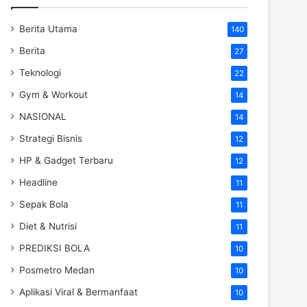
Berita Utama
140
Berita
27
Teknologi
22
Gym & Workout
14
NASIONAL
14
Strategi Bisnis
12
HP & Gadget Terbaru
12
Headline
11
Sepak Bola
11
Diet & Nutrisi
11
PREDIKSI BOLA
10
Posmetro Medan
10
Aplikasi Viral & Bermanfaat
10