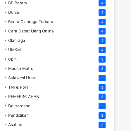
BP Batam
4
Dunia
4
Berita Olahraga Terbaru
4
Cara Dapat Uang Online
4
Olahraga
4
UMKM
4
Opini
3
Medan Metro
3
Sulawesi Utara
3
TNI & Polri
3
PEMERINTAHAN
3
Deliserdang
3
Pendidikan
3
Asahan
3