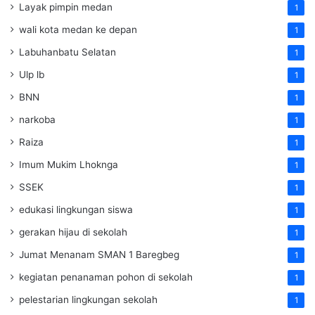
Layak pimpin medan
1
wali kota medan ke depan
1
Labuhanbatu Selatan
1
Ulp lb
1
BNN
1
narkoba
1
Raiza
1
Imum Mukim Lhoknga
1
SSEK
1
edukasi lingkungan siswa
1
gerakan hijau di sekolah
1
Jumat Menanam SMAN 1 Baregbeg
1
kegiatan penanaman pohon di sekolah
1
pelestarian lingkungan sekolah
1