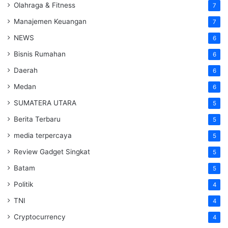
Olahraga & Fitness
7
Manajemen Keuangan
7
NEWS
6
Bisnis Rumahan
6
Daerah
6
Medan
6
SUMATERA UTARA
5
Berita Terbaru
5
media terpercaya
5
Review Gadget Singkat
5
Batam
5
Politik
4
TNI
4
Cryptocurrency
4