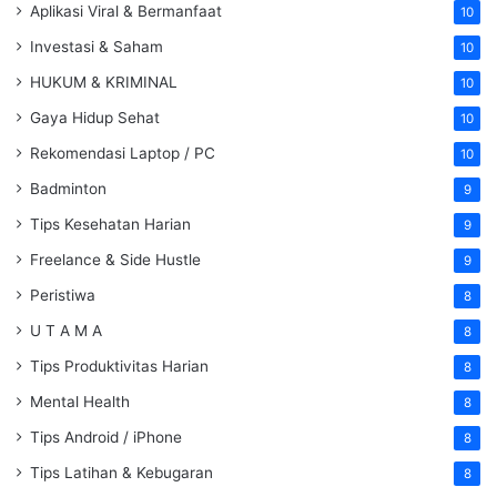
Aplikasi Viral & Bermanfaat
10
Investasi & Saham
10
HUKUM & KRIMINAL
10
Gaya Hidup Sehat
10
Rekomendasi Laptop / PC
10
Badminton
9
Tips Kesehatan Harian
9
Freelance & Side Hustle
9
Peristiwa
8
U T A M A
8
Tips Produktivitas Harian
8
Mental Health
8
Tips Android / iPhone
8
Tips Latihan & Kebugaran
8