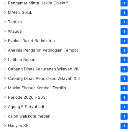
Pengamat Minta Hakim Objektif
1
MAN 2 Solok
1
Tahfizh
1
Wisuda
1
Evolusi Raket Badminton
1
Analisis Pengaruh Ketinggian Tempat
1
Latihan Beban
1
Cabang Dinas Kehutanan Wilayah VII
1
Cabang Dinas Pendidikan Wilayah XIII
1
Mukim Firdaus Kembali Terpilih
1
Periode 2026 – 2031
1
Agung E Setyobudi
1
calon wali kota medan
1
Hasyim SE
1