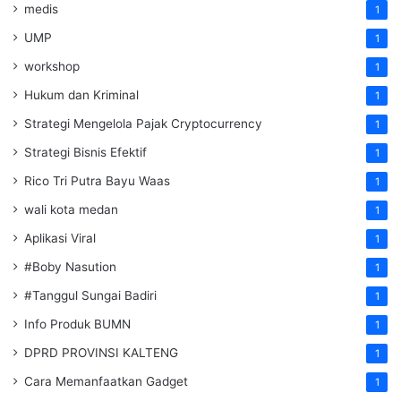
medis
1
UMP
1
workshop
1
Hukum dan Kriminal
1
Strategi Mengelola Pajak Cryptocurrency
1
Strategi Bisnis Efektif
1
Rico Tri Putra Bayu Waas
1
wali kota medan
1
Aplikasi Viral
1
#Boby Nasution
1
#Tanggul Sungai Badiri
1
Info Produk BUMN
1
DPRD PROVINSI KALTENG
1
Cara Memanfaatkan Gadget
1