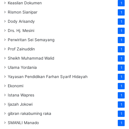
Keaslian Dokumen
1
Rismon Sianipar
1
Dody Arisandy
1
Drs. Hj. Mesini
1
Perwiritan Sei Semayang
1
Prof Zainuddin
1
Sheikh Muhammad Walid
1
Ulama Yordania
1
Yayasan Pendidikan Farhan Syarif Hidayah
1
Ekonomi
1
Istana Wapres
1
Ijazah Jokowi
1
gibran rakabuming raka
1
SMANLI Manado
1