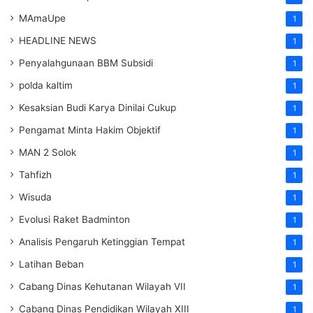
MAmaUpe
1
HEADLINE NEWS
1
Penyalahgunaan BBM Subsidi
1
polda kaltim
1
Kesaksian Budi Karya Dinilai Cukup
1
Pengamat Minta Hakim Objektif
1
MAN 2 Solok
1
Tahfizh
1
Wisuda
1
Evolusi Raket Badminton
1
Analisis Pengaruh Ketinggian Tempat
1
Latihan Beban
1
Cabang Dinas Kehutanan Wilayah VII
1
Cabang Dinas Pendidikan Wilayah XIII
1