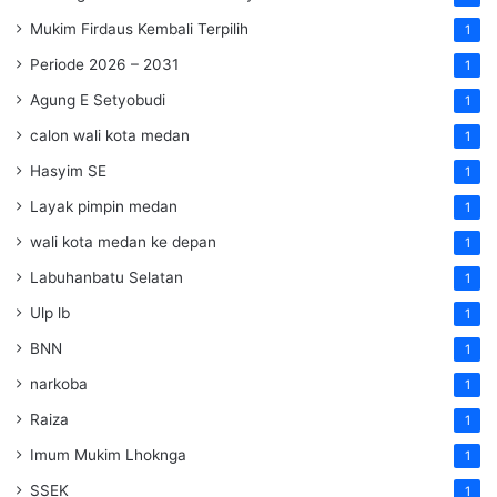
Mukim Firdaus Kembali Terpilih
1
Periode 2026 – 2031
1
Agung E Setyobudi
1
calon wali kota medan
1
Hasyim SE
1
Layak pimpin medan
1
wali kota medan ke depan
1
Labuhanbatu Selatan
1
Ulp lb
1
BNN
1
narkoba
1
Raiza
1
Imum Mukim Lhoknga
1
SSEK
1