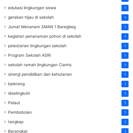
edukasi lingkungan siswa
1
gerakan hijau di sekolah
1
Jumat Menanam SMAN 1 Baregbeg
1
kegiatan penanaman pohon di sekolah
1
pelestarian lingkungan sekolah
1
Program Sekolah ASRI
1
sekolah ramah lingkungan Ciamis
1
sinergi pendidikan dan kehutanan
1
balerang
1
diselingkuhi
1
Pelaut
1
Pembobolan
1
tangkap
1
Berangkat
1