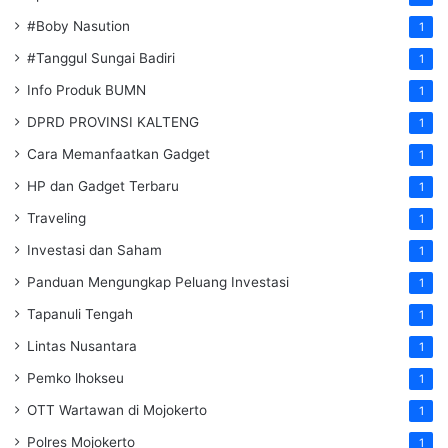
#Boby Nasution
1
#Tanggul Sungai Badiri
1
Info Produk BUMN
1
DPRD PROVINSI KALTENG
1
Cara Memanfaatkan Gadget
1
HP dan Gadget Terbaru
1
Traveling
1
Investasi dan Saham
1
Panduan Mengungkap Peluang Investasi
1
Tapanuli Tengah
1
Lintas Nusantara
1
Pemko lhokseu
1
OTT Wartawan di Mojokerto
1
Polres Mojokerto
1