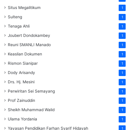
Situs Megalitikum
1
Sulteng
1
Tenaga Ahli
1
Joubert Dondokambey
1
Reuni SMANLI Manado
1
Keaslian Dokumen
1
Rismon Sianipar
1
Dody Arisandy
1
Drs. Hj. Mesini
1
Perwiritan Sei Semayang
1
Prof Zainuddin
1
Sheikh Muhammad Walid
1
Ulama Yordania
1
Yayasan Pendidikan Farhan Syarif Hidayah
1