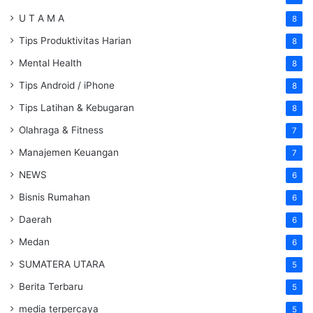
U T A M A
8
Tips Produktivitas Harian
8
Mental Health
8
Tips Android / iPhone
8
Tips Latihan & Kebugaran
8
Olahraga & Fitness
7
Manajemen Keuangan
7
NEWS
6
Bisnis Rumahan
6
Daerah
6
Medan
6
SUMATERA UTARA
5
Berita Terbaru
5
media terpercaya
5