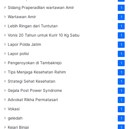
Sidang Praperadilan wartawan Amir
1
Wartawan Amir
1
Lebih Ringan dari Tuntutan
1
Vonis 20 Tahun untuk Kurir 10 Kg Sabu
1
Lapor Polda Jatim
1
Lapor polisi
1
Pengeroyokan di Tambakrejo
1
Tips Menjaga Kesehatan Rahim
1
Strategi Sehat Kesehatan
1
Gejala Post Power Syndrome
1
Advokat Rikha Permatasari
1
Vokasi
1
geledah
1
Kejari Binjai
1