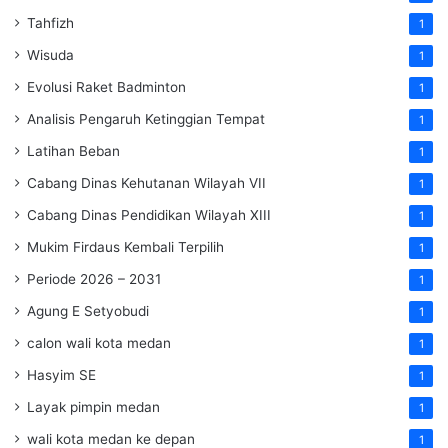
Tahfizh
1
Wisuda
1
Evolusi Raket Badminton
1
Analisis Pengaruh Ketinggian Tempat
1
Latihan Beban
1
Cabang Dinas Kehutanan Wilayah VII
1
Cabang Dinas Pendidikan Wilayah XIII
1
Mukim Firdaus Kembali Terpilih
1
Periode 2026 – 2031
1
Agung E Setyobudi
1
calon wali kota medan
1
Hasyim SE
1
Layak pimpin medan
1
wali kota medan ke depan
1