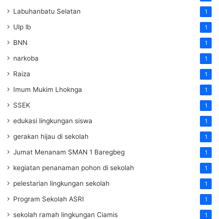
Labuhanbatu Selatan
1
Ulp lb
1
BNN
1
narkoba
1
Raiza
1
Imum Mukim Lhoknga
1
SSEK
1
edukasi lingkungan siswa
1
gerakan hijau di sekolah
1
Jumat Menanam SMAN 1 Baregbeg
1
kegiatan penanaman pohon di sekolah
1
pelestarian lingkungan sekolah
1
Program Sekolah ASRI
1
sekolah ramah lingkungan Ciamis
1