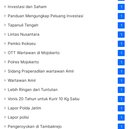
Investasi dan Saham
1
Panduan Mengungkap Peluang Investasi
1
Tapanuli Tengah
1
Lintas Nusantara
1
Pemko lhokseu
1
OTT Wartawan di Mojokerto
1
Polres Mojokerto
1
Sidang Praperadilan wartawan Amir
1
Wartawan Amir
1
Lebih Ringan dari Tuntutan
1
Vonis 20 Tahun untuk Kurir 10 Kg Sabu
1
Lapor Polda Jatim
1
Lapor polisi
1
Pengeroyokan di Tambakrejo
1