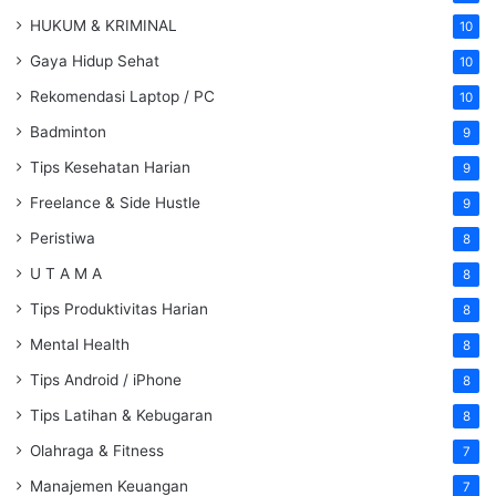
HUKUM & KRIMINAL
10
Gaya Hidup Sehat
10
Rekomendasi Laptop / PC
10
Badminton
9
Tips Kesehatan Harian
9
Freelance & Side Hustle
9
Peristiwa
8
U T A M A
8
Tips Produktivitas Harian
8
Mental Health
8
Tips Android / iPhone
8
Tips Latihan & Kebugaran
8
Olahraga & Fitness
7
Manajemen Keuangan
7