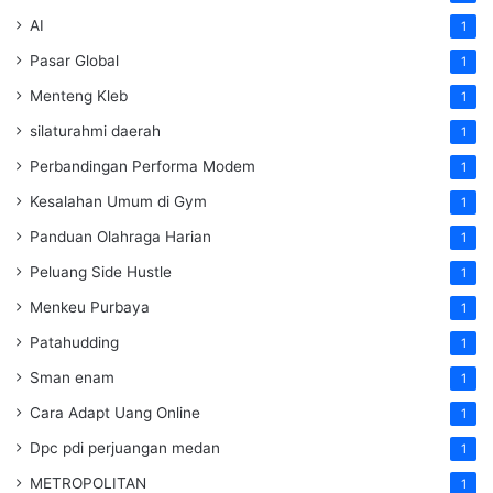
AI
1
Pasar Global
1
Menteng Kleb
1
silaturahmi daerah
1
Perbandingan Performa Modem
1
Kesalahan Umum di Gym
1
Panduan Olahraga Harian
1
Peluang Side Hustle
1
Menkeu Purbaya
1
Patahudding
1
Sman enam
1
Cara Adapt Uang Online
1
Dpc pdi perjuangan medan
1
METROPOLITAN
1