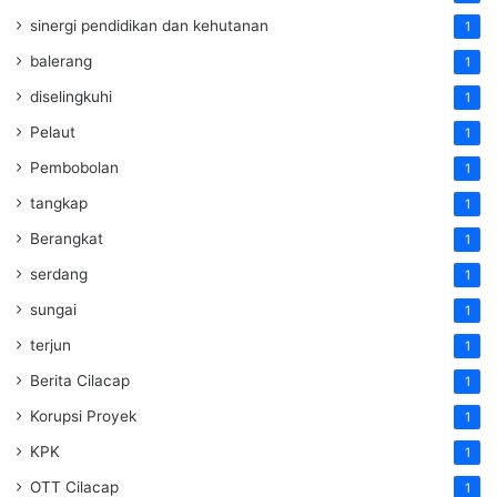
sinergi pendidikan dan kehutanan
1
balerang
1
diselingkuhi
1
Pelaut
1
Pembobolan
1
tangkap
1
Berangkat
1
serdang
1
sungai
1
terjun
1
Berita Cilacap
1
Korupsi Proyek
1
KPK
1
OTT Cilacap
1