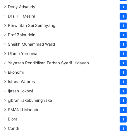
Dody Arisandy
1
Drs. Hj. Mesini
1
Perwiritan Sei Semayang
1
Prof Zainuddin
1
Sheikh Muhammad Walid
1
Ulama Yordania
1
Yayasan Pendidikan Farhan Syarif Hidayah
1
Ekonomi
1
Istana Wapres
1
Ijazah Jokowi
1
gibran rakabuming raka
1
SMANLI Manado
1
Blora
1
Candi
1