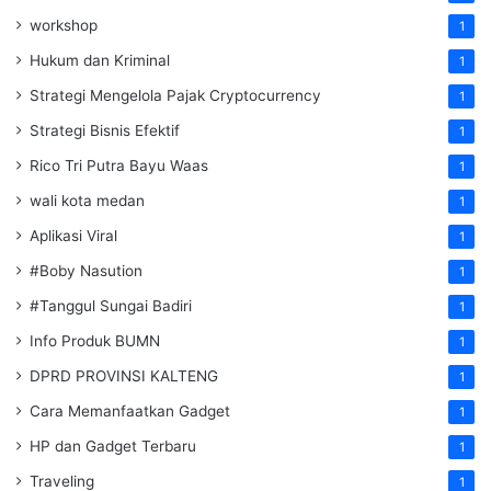
workshop
1
Hukum dan Kriminal
1
Strategi Mengelola Pajak Cryptocurrency
1
Strategi Bisnis Efektif
1
Rico Tri Putra Bayu Waas
1
wali kota medan
1
Aplikasi Viral
1
#Boby Nasution
1
#Tanggul Sungai Badiri
1
Info Produk BUMN
1
DPRD PROVINSI KALTENG
1
Cara Memanfaatkan Gadget
1
HP dan Gadget Terbaru
1
Traveling
1