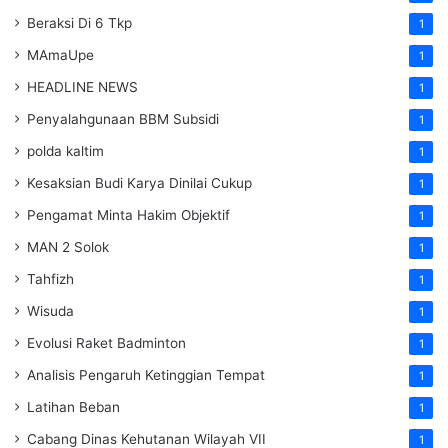
Beraksi Di 6 Tkp
1
MAmaUpe
1
HEADLINE NEWS
1
Penyalahgunaan BBM Subsidi
1
polda kaltim
1
Kesaksian Budi Karya Dinilai Cukup
1
Pengamat Minta Hakim Objektif
1
MAN 2 Solok
1
Tahfizh
1
Wisuda
1
Evolusi Raket Badminton
1
Analisis Pengaruh Ketinggian Tempat
1
Latihan Beban
1
Cabang Dinas Kehutanan Wilayah VII
1