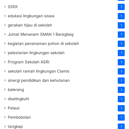
SSEK
1
edukasi lingkungan siswa
1
gerakan hijau di sekolah
1
Jumat Menanam SMAN 1 Baregbeg
1
kegiatan penanaman pohon di sekolah
1
pelestarian lingkungan sekolah
1
Program Sekolah ASRI
1
sekolah ramah lingkungan Ciamis
1
sinergi pendidikan dan kehutanan
1
balerang
1
diselingkuhi
1
Pelaut
1
Pembobolan
1
tangkap
1