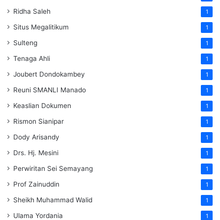
Ridha Saleh
1
Situs Megalitikum
1
Sulteng
1
Tenaga Ahli
1
Joubert Dondokambey
1
Reuni SMANLI Manado
1
Keaslian Dokumen
1
Rismon Sianipar
1
Dody Arisandy
1
Drs. Hj. Mesini
1
Perwiritan Sei Semayang
1
Prof Zainuddin
1
Sheikh Muhammad Walid
1
Ulama Yordania
1