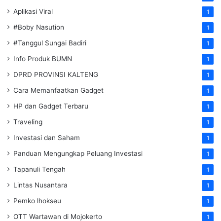
Aplikasi Viral
1
#Boby Nasution
1
#Tanggul Sungai Badiri
1
Info Produk BUMN
1
DPRD PROVINSI KALTENG
1
Cara Memanfaatkan Gadget
1
HP dan Gadget Terbaru
1
Traveling
1
Investasi dan Saham
1
Panduan Mengungkap Peluang Investasi
1
Tapanuli Tengah
1
Lintas Nusantara
1
Pemko lhokseu
1
OTT Wartawan di Mojokerto
1