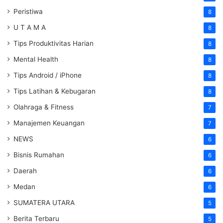
Peristiwa
8
U T A M A
8
Tips Produktivitas Harian
8
Mental Health
8
Tips Android / iPhone
8
Tips Latihan & Kebugaran
8
Olahraga & Fitness
7
Manajemen Keuangan
7
NEWS
6
Bisnis Rumahan
6
Daerah
6
Medan
6
SUMATERA UTARA
5
Berita Terbaru
5