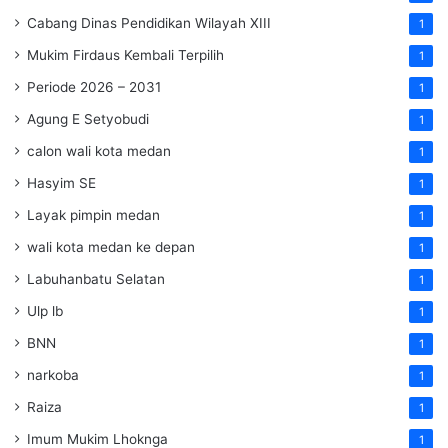
Cabang Dinas Pendidikan Wilayah XIII
1
Mukim Firdaus Kembali Terpilih
1
Periode 2026 – 2031
1
Agung E Setyobudi
1
calon wali kota medan
1
Hasyim SE
1
Layak pimpin medan
1
wali kota medan ke depan
1
Labuhanbatu Selatan
1
Ulp lb
1
BNN
1
narkoba
1
Raiza
1
Imum Mukim Lhoknga
1